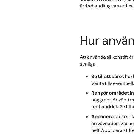
ärrbehandling
vara ett bä
Hur använ
Att använda silikonstift ä
synliga.
Se till att såret har
Vänta tills eventuella
Rengör området i
noggrant. Använd mil
ren handduk. Se till 
Applicera stiftet
: 
ärrvävnaden. Var nog
helt. Applicera stif