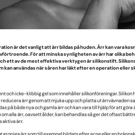
ration är det vanligt att ärr bildas på huden. Ärr kan vara k
vförtroende. För att minska synligheten av ärr har olika be
h ett av de mest effektiva verktygen är silikonstift. Silikons
m kan användas när såren har läkt efter en operation eller s
ent och icke-klibbig gel som innehåller silikonföreningar. Silikon h
tt reducera ärr genom att mjuka upp och platta ut ärrvävnaden sa
ndas på både nya och gamla ärr och kan vara till hjälp för att göra
m alla ärr, oavsett ålder, kan behandlas så ger det oftast bättr
a aktiva ärr.
a ut gropiga ärr som till exempel bildats efter acne eller en bränn