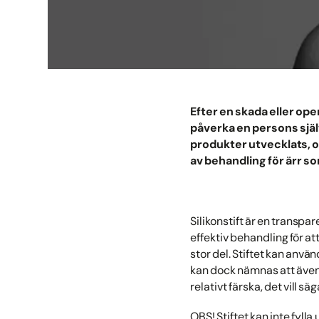
Efter en skada eller ope
påverka en persons själ
produkter utvecklats, oc
av behandling för ärr so
Silikonstift är en transpar
effektiv behandling för a
stor del. Stiftet kan anvä
kan dock nämnas att även o
relativt färska, det vill säg
OBS! Stiftet kan inte fyll