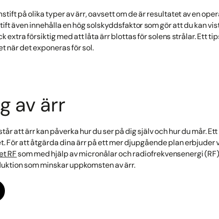
stift på olika typer av ärr, oavsett om de är resultatet av en oper
tift även innehålla en hög solskyddsfaktor som gör att du kan vist
ock extra försiktig med att låta ärr blottas för solens strålar. Ett t
t när det exponeras för sol.
g av ärr
år att ärr kan påverka hur du ser på dig själv och hur du mår. Ett si
t. För att åtgärda dina ärr på ett mer djupgående plan erbjuder 
et RF
som med hjälp av micronålar och radiofrekvensenergi (RF
duktion som minskar uppkomsten av ärr.