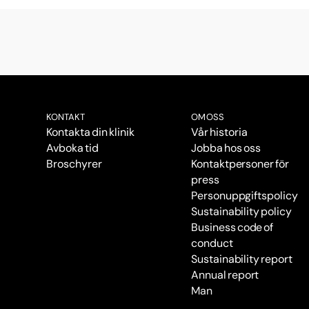
KONTAKT
OM OSS
Kontakta din klinik
Vår historia
Avboka tid
Jobba hos oss
Broschyrer
Kontaktpersoner för
press
Personuppgiftspolicy
Sustainability policy
Business code of
conduct
Sustainability report
Annual report
Man