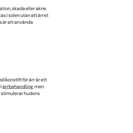
ation, skada eller akne.
as i solen utan att ärret
ips är att använda
likonstift för ärr är ett
vi
ärrbehandling
, men
) stimulerar hudens