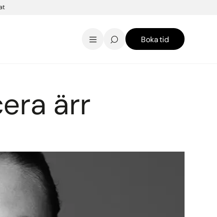
at
Boka tid
AK Skincare webbshop
Kontakt
English
cera ärr