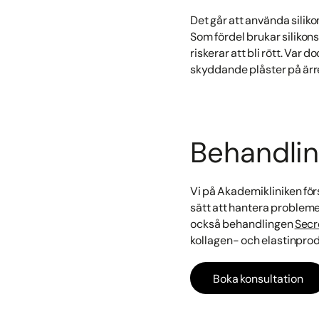
Det går att använda silikon
Som fördel brukar silikons
riskerar att bli rött. Var d
skyddande plåster på ärre
Behandlin
Vi på Akademikliniken först
sätt att hantera probleme
också behandlingen
Secr
kollagen- och elastinpro
Boka konsultation