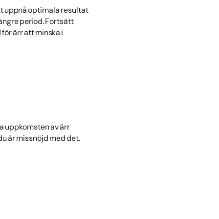
tt uppnå optimala resultat
längre period. Fortsätt
för ärr att minska i
era uppkomsten av ärr
 du är missnöjd med det.