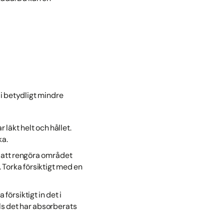
li betydligt mindre
r läkt helt och hållet.
ka.
gt att rengöra området
 Torka försiktigt med en
försiktigt in det i
lls det har absorberats