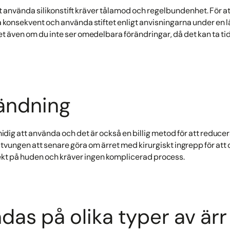
tt använda silikonstift kräver tålamod och regelbundenhet. För a
ara konsekvent och använda stiftet enligt anvisningarna under en 
et även om du inte ser omedelbara förändringar, då det kan ta tid 
ändning
idig att använda och det är också en billig metod för att reduc
ra tvungen att senare göra om ärret med kirurgiskt ingrepp för att
rekt på huden och kräver ingen komplicerad process.
das på olika typer av ärr