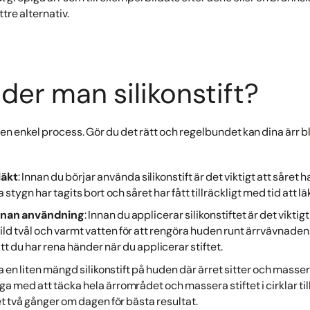
ttre alternativ.
der man silikonstift?
r en enkel process. Gör du det rätt och regelbundet kan dina ärr b
 läkt
: Innan du börjar använda silikonstift är det viktigt att såret ha
 stygn har tagits bort och såret har fått tillräckligt med tid att lä
nnan användning
: Innan du applicerar silikonstiftet är det vikti
d tvål och varmt vatten för att rengöra huden runt ärrvävnaden.
att du har rena händer när du applicerar stiftet.
Ta en liten mängd silikonstift på huden där ärret sitter och massera 
a med att täcka hela ärrområdet och massera stiftet i cirklar ti
tet två gånger om dagen för bästa resultat.