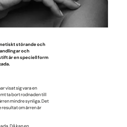
osmetiskt störande och
handlingar och
tift är en speciell form
kada.
ar visat sig vara en
mt ta bort rodnaden till
 ärren mindre synliga. Det
e resultat om ärren är
skada. Då kan en