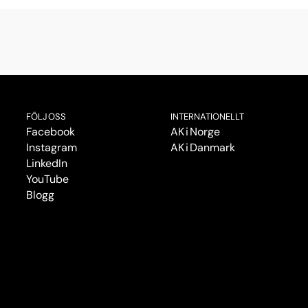
FÖLJ OSS
INTERNATIONELLT
Facebook
AK i Norge
Instagram
AK i Danmark
LinkedIn
YouTube
Blogg