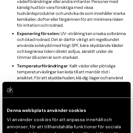
väderförändringar eller andra irritanter. Personer med
känslig hud bör vara försiktiga med vissa
hudvårdsprodukter och undvika de som innehåller starka
kemikalier, dofter eller färgämnen för att minimera risken
för irritation och rodnad.
Exponering för solen:
UV-strålning kan orsaka solbränna
och ökad rodnad. Det är därför viktigt att regelbundet
använda solskydd med högt SPF, bära skyddande kläder
och begränsa tiden i direkt solljus, särskilt under de
timmar då solen är som starkast.
Temperaturförändringar
: Kallt väder eller plötsliga
temperaturväxlingar kan leda till att man blir röd i
ansiktet. För att skydda huden, klä dig i lager och använd
återfuktande produkter som skapar en barriär mot de
skadliga effekterna av extrema temperaturer.
Känslomässig stress:
Stress, ångest eller om man blir
generad är faktorer som kan utlösa tillfällig rodnad. Att
Denna webbplats använder cookies
finna strategier för stresshantering, såsom mindfulness,
meditation eller regelbunden fysisk aktivitet, kan hjälpa
Vi använder cookies för att anpassa innehåll och
till att minska frekvensen och intensiteten av dessa
annonser, för att tillhandahålla funktioner för sociala
rodnadsutbrott.