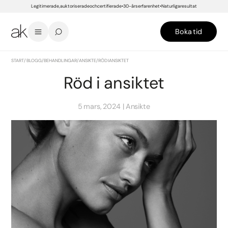
Legitimerade, auktoriserade och certifierade
30-års erfarenhet
Naturliga resultat
Boka tid
START
/
BLOGG
/
BEHANDLINGAR
/
ANSIKTE
/
RÖD I ANSIKTET
Röd i ansiktet
5 mars, 2024
Ansikte