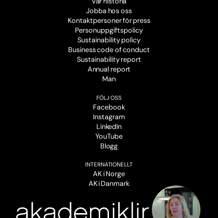
Vår historia
Jobba hos oss
Kontaktpersoner för press
Personuppgiftspolicy
Sustainability policy
Business code of conduct
Sustainability report
Annual report
Man
FÖLJ OSS
Facebook
Instagram
LinkedIn
YouTube
Blogg
INTERNATIONELLT
AK i Norge
AK i Danmark