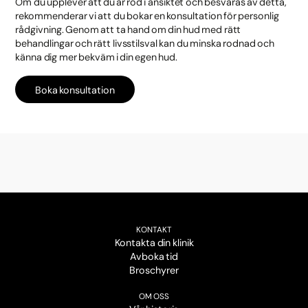
Om du upplever att du är röd i ansiktet och besväras av detta,
rekommenderar vi att du bokar en konsultation för personlig
rådgivning. Genom att ta hand om din hud med rätt
behandlingar och rätt livsstilsval kan du minska rodnad och
känna dig mer bekväm i din egen hud.
Boka konsultation
KONTAKT
Kontakta din klinik
Avboka tid
Broschyrer
OM OSS