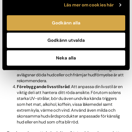
Läs mer om cookies här
Avancerad hudvård:
Användning av lugnande och
antiinflammatoriska ingredienser som kan minska rodnad
och irritation. Produkter som stärker hudbarriären och
Godkänn alla
skyddar mot yttre irritanter.
Laserbehandlingar:
En effektiv teknik mot kronisk
rodnad i ansiktet. Specifika lasrar kan rikta in sig på ytliga
Godkänn utvalda
blodkärl och minska rodnader orsakad av tillstånd som
rosacea.
Laser & IPL
behandlingar verkar även
inflammationshämmande.
Neka alla
Kemiska Peelingar:
Dessa behandlingar förnyar huden
och kan effektivt minska rodnaden. En mild peeling som
avlägsnar döda hudceller och främjar hudförnyelse är att
rekommendera.
Förebyggande livsstilsråd
: Att anpassa din livsstil är en
viktig del i att hantera ditt röda ansikte. Förutom solens
starka UV-strålar, bör du även undvika kända triggers
som het mat, alkohol, koffein, vissa läkemedel samt
extrem kyla, värme och vind. Använd även milda och
skonsamma hudvårdsprodukter anpassade för känslig
hud eller en hud som ofta blir röd.