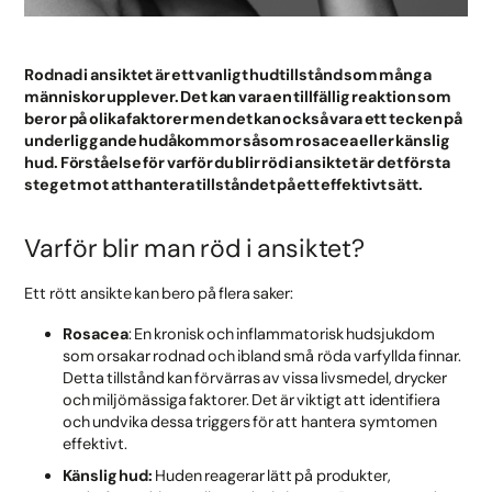
Rodnad i ansiktet är ett vanligt hudtillstånd som många
människor upplever. Det kan vara en tillfällig reaktion som
beror på olika faktorer men det kan också vara ett tecken på
underliggande hudåkommor såsom rosacea eller känslig
hud. Förståelse för varför du blir röd i ansiktet är det första
steget mot att hantera tillståndet på ett effektivt sätt.
Varför blir man röd i ansiktet?
Ett rött ansikte kan bero på flera saker:
Rosacea
: En kronisk och inflammatorisk hudsjukdom
som orsakar rodnad och ibland små röda varfyllda finnar.
Detta tillstånd kan förvärras av vissa livsmedel, drycker
och miljömässiga faktorer. Det är viktigt att identifiera
och undvika dessa triggers för att hantera symtomen
effektivt.
Känslig hud:
Huden reagerar lätt på produkter,