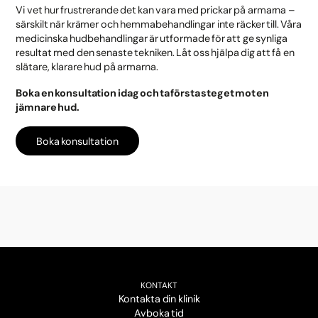
Vi vet hur frustrerande det kan vara med prickar på armarna –
särskilt när krämer och hemmabehandlingar inte räcker till. Våra
medicinska hudbehandlingar är utformade för att ge synliga
resultat med den senaste tekniken. Låt oss hjälpa dig att få en
slätare, klarare hud på armarna.
Boka en konsultation idag och ta första steget mot en
jämnare hud.
Boka konsultation
KONTAKT
Kontakta din klinik
Avboka tid