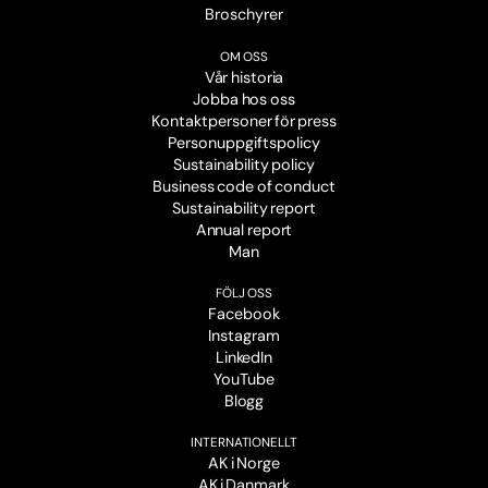
Broschyrer
OM OSS
Vår historia
Jobba hos oss
Kontaktpersoner för press
Personuppgiftspolicy
Sustainability policy
Business code of conduct
Sustainability report
Annual report
Man
FÖLJ OSS
Facebook
Instagram
LinkedIn
YouTube
Blogg
INTERNATIONELLT
AK i Norge
AK i Danmark