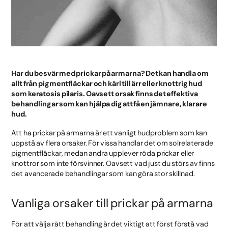
Har du besvär med prickar på armarna? Det kan handla om
allt från pigmentfläckar och kärl till ärr eller knottrig hud
som keratosis pilaris. Oavsett orsak finns det effektiva
behandlingar som kan hjälpa dig att få en jämnare, klarare
hud.
Att ha prickar på armarna är ett vanligt hudproblem som kan
uppstå av flera orsaker. För vissa handlar det om solrelaterade
pigmentfläckar, medan andra upplever röda prickar eller
knottror som inte försvinner. Oavsett vad just du störs av finns
det avancerade behandlingar som kan göra stor skillnad.
Vanliga orsaker till prickar på armarna
För att välja rätt behandling är det viktigt att först förstå vad