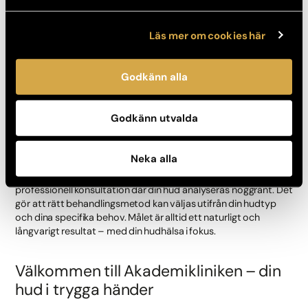
Pigmentbehandlingar – Cosmelan och
Läs mer om cookies här
Dermamelan
Vid pigmentfläckar som orsakats av solen eller hormonella
Godkänn alla
förändringar kan
Cosmelan
eller
Dermamelan
användas. Dessa
behandlingar reducerar pigmentansamlingar och ger en
jämnare hudton.
Godkänn utvalda
Så väljer du rätt behandling
Neka alla
Hos Akademikliniken börjar varje behandling med en
professionell konsultation där din hud analyseras noggrant. Det
gör att rätt behandlingsmetod kan väljas utifrån din hudtyp
och dina specifika behov. Målet är alltid ett naturligt och
långvarigt resultat – med din hudhälsa i fokus.
Välkommen till Akademikliniken – din
hud i trygga händer