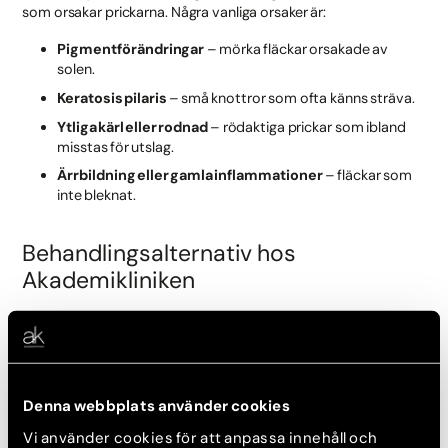
som orsakar prickarna. Några vanliga orsaker är:
Pigmentförändringar
– mörka fläckar orsakade av
solen.
Keratosis pilaris
– små knottror som ofta känns sträva.
Ytliga kärl eller rodnad
– rödaktiga prickar som ibland
misstas för utslag.
Ärrbildning eller gamla inflammationer
– fläckar som
inte bleknat.
Behandlingsalternativ hos
Akademikliniken
Hos Akademikliniken erbjuds flera professionella och
resultatinriktade behandlingar som kan förbättra huden på
armarna. Här är några av de mest effektiva alternativen
beroende på typ av prickar:
Denna webbplats använder cookies
Secret RF – mot keratosis pilaris och ojämn textur
Vi använder cookies för att anpassa innehåll och