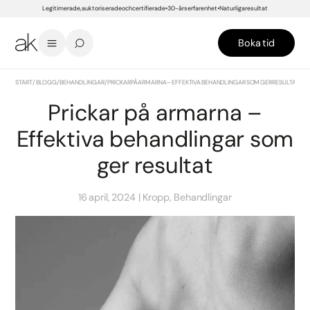
Legitimerade, auktoriserade och certifierade
30-års erfarenhet
Naturliga resultat
Boka tid
START
/
BLOGG
/
BEHANDLINGAR
/
PRICKAR PÅ ARMARNA – EFFEKTIVA BEHANDLINGAR SOM GER RESULTAT
Prickar på armarna –
Effektiva behandlingar som
ger resultat
16 april, 2024
Kropp, Behandlingar