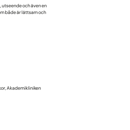
et, utseende och även en
som både är lättsam och
kor, Akademikliniken