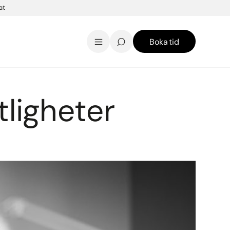
at
Boka tid
AK Skincare webbshop
Kontakt
English
tligheter