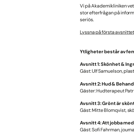
Vi på Akademikliniken vet 
stor efterfrågan på infor
seriös.
Lyssna på första avsnitte
Ytligheter består av fem
Avsnitt 1: Skönhet & In
Gäst: Ulf Samuelson, plas
Avsnitt 2: Hud & Behand
Gäster: Hudterapeut Patr
Avsnitt 3: Grönt är skön
Gäst: Mitte Blomqvist, s
Avsnitt 4: Att jobba me
Gäst: Sofi Fahrman, jour