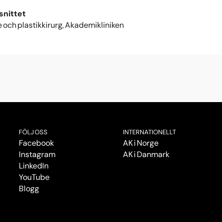
snittet
 och plastikkirurg, Akademikliniken
FÖLJ OSS
INTERNATIONELLT
Facebook
AK i Norge
Instagram
AK i Danmark
LinkedIn
YouTube
Blogg