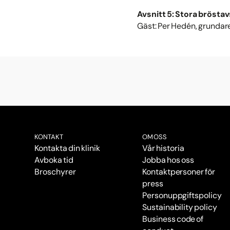
Avsnitt 5: Stora bröstav
Gäst: Per Hedén, grundare
KONTAKT
OM OSS
Kontakta din klinik
Vår historia
Avboka tid
Jobba hos oss
Broschyrer
Kontaktpersoner för
press
Personuppgiftspolicy
Sustainability policy
Business code of