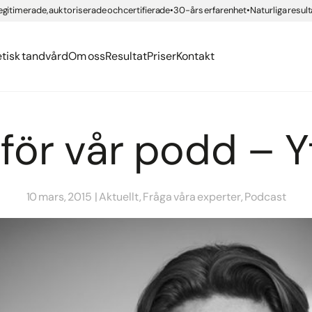
erättelser
org
egitimerade, auktoriserade och certifierade
30-års erfarenhet
Naturliga result
ngar med compositematerial
ning IPL
er
ing
Health
nden
 tandvård
g Brilliant Smile
etisk tandvård
Om oss
Resultat
Priser
Kontakt
för vår podd – Y
10 mars, 2015
Aktuellt, Fråga våra experter, Podcast