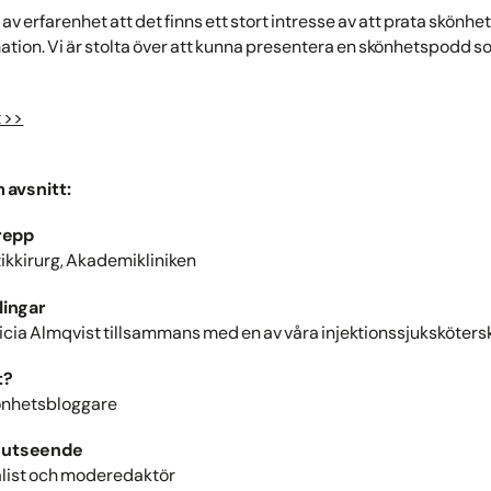
av erfarenhet att det finns ett stort intresse av att prata skönh
mation. Vi är stolta över att kunna presentera en skönhetspodd 
t >>
 avsnitt:
grepp
tikkirurg, Akademikliniken
lingar
icia Almqvist tillsammans med en av våra injektionssjuksköters
t?
könhetsbloggare
d utseende
nalist och moderedaktör