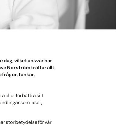
je dag, vilket ansvar har
ve Norström träffar allt
 frågor, tankar,
 eller förbättra sitt
andlingar som laser,
ar stor betydelse för vår