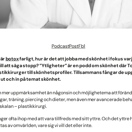
 är
botox
farligt, hur är det att jobba med skönhet i fokus var
ll att säga stopp? ”Ytligheter” är en podd om skönhet där To
tikkirurger till skönhetsprofiler. Tillsammans fångar de upp
ut och in på temat skönhet.
n mer uppmärksamhet än någonsin och möjligheterna att förändra
ingar, träning, piercing och dieter, men även mer avancerade beh
skalan – plastikkirurgi.
r ofta ihop med att vara tillfreds med sitt yttre. Och det yttre h
as av omvärlden, vare sig vi vill det eller inte.