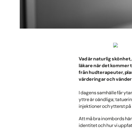
Vad är naturlig skönhet,
läkare när det kommer ti
från hudterapeuter, plas
värderingar och vänder 
I dagens samhälle får yta
yttre är oändliga; tatuer
injektioner och ytterst på 
Att må bra inombords hänge
identitet och hur vi uppfatt