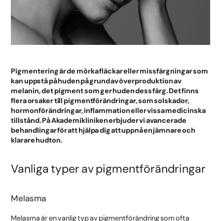
Pigmentering är de mörka fläckar eller missfärgningar som
kan uppstå på huden på grund av överproduktion av
melanin, det pigment som ger huden dess färg. Det finns
flera orsaker till pigmentförändringar, som solskador,
hormonförändringar, inflammation eller vissa medicinska
tillstånd. På Akademikliniken erbjuder vi avancerade
behandlingar för att hjälpa dig att uppnå en jämnare och
klarare hudton.
Vanliga typer av pigmentförändringar
Melasma
Melasma är en vanlig typ av pigmentförändring som ofta