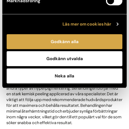
Marknadsföring
är särskilt effektiv för ytliga pigmentfläckar och kan även
behandla andra hudtillstånd som rosacea och ytliga blodkärl.
För bästa resultat kan flera behandlingar behövas och en initial
konsultation rekommenderas för att anpassa
Läs mer om cookies här
behandlingsplanen efter dina specifika behov.
Godkänn alla
Cosmelan
Cosmelan
är en kemisk peeling som specifikt är utvecklad för
Godkänn utvalda
att behandla pigmentfläckar. Denna behandling minskar
melaninsyntesen och främjar cellförnyelse, vilket hjälper till att
ljusa upp och jämna ut huden.
Neka alla
Cosmelan är särskilt effektiv för att behandla melasma och
andra typer av hyperpigmentering. Behandlingen börjar med
en stark kemisk peeling applicerad av våra specialister. Det är
viktigt att följa upp med rekommenderade hudvårdsprodukter
för att maximera och behålla resultatet. Behandlingen har
minimal återhämtningstid och erbjuder synliga förbättringar
inom några veckor, vilket gör den till ett populärt val för de som
söker snabba och effektiva resultat.