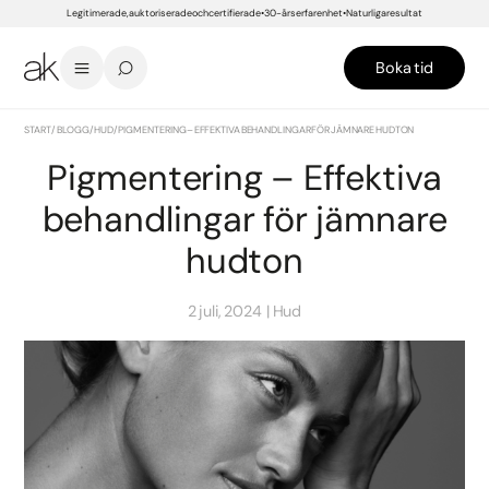
Legitimerade, auktoriserade och certifierade
30-års erfarenhet
Naturliga resultat
Boka tid
START
/
BLOGG
/
HUD
/
PIGMENTERING – EFFEKTIVA BEHANDLINGAR FÖR JÄMNARE HUDTON
Pigmentering – Effektiva
behandlingar för jämnare
hudton
2 juli, 2024
Hud