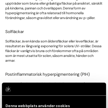
uppträder som bruna eller gråaktiga fläckar på ansiktet, särskilt
på kinderna, pannan och överläppen. Denna form av
hyperpigmentering är ofta relaterad till hormonella
förändringar, såsom graviditet eller användning av p-piller.
Solfläckar
Solfläckar, även kända som åldersfläckar eller leverfläckar, är
resultatet av långvarig exponering för solens UV-strålar. Dessa
fläckar är vanligtvis bruna och förekommer ofta på områden
som är mest utsatta för solen, såsom ansikte, händer och
armar.
Postinflammatorisk hyperpigmentering (PIH)
PIH uppstår efter en hudskada eller inflammation, såsom akne
eller eksem. Den skadade huden producerar överskott av
melanin som ett svar på inflammationen, vilket leder till mörka
fläckar.
Denna webbplats använder cookies