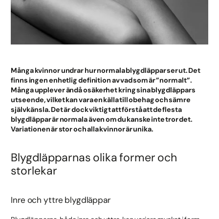
Många kvinnor undrar hur normala blygdläppar ser ut. Det
finns ingen enhetlig definition av vad som är ”normalt”.
Många upplever ändå osäkerhet kring sina blygdläppars
utseende, vilket kan vara en källa till obehag och sämre
självkänsla. Det är dock viktigt att förstå att de flesta
blygdläppar är normala även om du kanske inte tror det.
Variationen är stor och alla kvinnor är unika.
Blygdläpparnas olika former och
storlekar
Inre och yttre blygdläppar