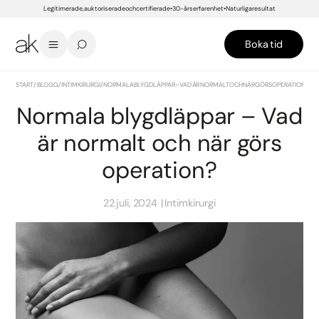
Legitimerade, auktoriserade och certifierade
30-års erfarenhet
Naturliga resultat
Boka tid
START
/
BLOGG
/
INTIMKIRURGI
/
NORMALA BLYGDLÄPPAR – VAD ÄR NORMALT OCH NÄR GÖRS OPERATION?
Normala blygdläppar – Vad
är normalt och när görs
operation?
22 juli, 2024
Intimkirurgi