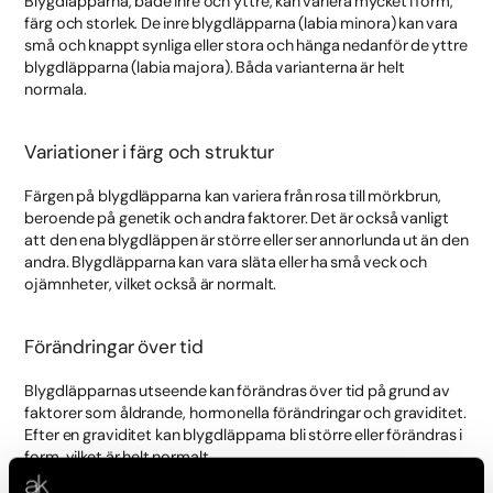
Blygdläpparna, både inre och yttre, kan variera mycket i form,
färg och storlek. De inre blygdläpparna (labia minora) kan vara
små och knappt synliga eller stora och hänga nedanför de yttre
blygdläpparna (labia majora). Båda varianterna är helt
normala.
Variationer i färg och struktur
Färgen på blygdläpparna kan variera från rosa till mörkbrun,
beroende på genetik och andra faktorer. Det är också vanligt
att den ena blygdläppen är större eller ser annorlunda ut än den
andra. Blygdläpparna kan vara släta eller ha små veck och
ojämnheter, vilket också är normalt.
Förändringar över tid
Blygdläpparnas utseende kan förändras över tid på grund av
faktorer som åldrande, hormonella förändringar och graviditet.
Efter en graviditet kan blygdläpparna bli större eller förändras i
form, vilket är helt normalt.