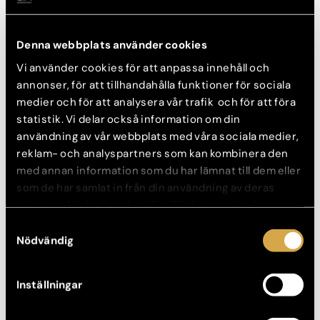
Vanliga frågor om blygdläppar
Denna webbplats använder cookies
Är mina blygdläppar normala?
Vi använder cookies för att anpassa innehåll och
annonser, för att tillhandahålla funktioner för sociala
Ja, det är sannolikt att dina blygdläppar är helt normala. Det är
medier och för att analysera vår trafik och för att föra
viktigt att förstå att det inte finns en ”rätt” eller ”fel” utseende
statistik. Vi delar också information om din
när det gäller blygdläppar. Alla variationer är naturliga och
vanliga.
användning av vår webbplats med våra sociala medier,
reklam- och analyspartners som kan kombinera den
med annan information som du har lämnat till dem eller
När bör jag överväga en blygdläppsoperation?
som de har samlat in från din användning av deras
En blygdläppsoperation kan övervägas om du upplever
tjänster. Nedan kan du välja vilka kategorier du
obehag, smärta eller känner dig osäker på grund av
samtycker till och under ”Visa detaljer” hittar du även
Samtyckesval
blygdläpparnas utseende. Det är viktigt att rådgöra med en
mer information om hur varje kategori används.
Nödvändig
specialist inom intimkirurgi för att diskutera dina bekymmer
och möjliga lösningar.
Inställningar
Vanligaste operationen och varför