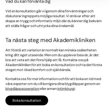
Vad du kan förvänta dig
Vid en konsultation går vi igenom dina förväntningar och
diskuterar ingreppets möjliga resultat. Vi strävar efter att
skapa en trygg och informativ miljö där du känner dig bekväm
att ställa frågor och uttrycka dina önskemål.
Ta nästa steg med Akademikliniken
Att förstå att variation är normalt kan minska osäkerheten
kring ditt eget utseende. Men om du upplever besvär, är det
bra att veta att det finns hjälp att få. Kontakta oss på
Akademikliniken för att boka en konsultation och ta det första
steget mot ökad komfort och självkänsla.
Kontakta oss för mer information och för att boka en tid med
våra experter om du vill korrigera dina blygdläppar genom en
blygdläppsoperation
eller annan
intimkirurgi
.
Boka konsultation