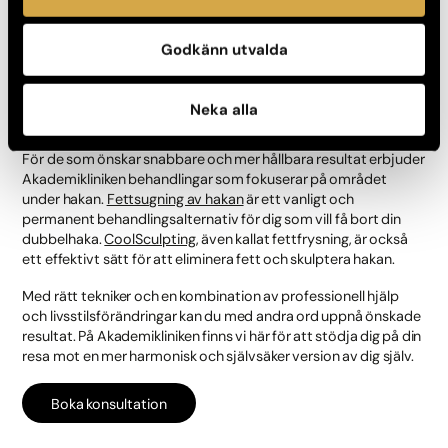
kampen mot dubbelhakan. En balanserad livsstil kan ha en
betydande effekt på hela din kroppsform.
Godkänn utvalda
Komplettera med professionell hjälp
Neka alla
Även om träning och massage kan vara bra i kampen mot
dubbelhakan, räcker det inte alltid till för att helt eliminera den.
För de som önskar snabbare och mer hållbara resultat erbjuder
Akademikliniken behandlingar som fokuserar på området
under hakan.
Fettsugning av hakan
är ett vanligt och
permanent behandlingsalternativ för dig som vill få bort din
dubbelhaka.
CoolSculpting
, även kallat fettfrysning, är också
ett effektivt sätt för att eliminera fett och skulptera hakan.
Med rätt tekniker och en kombination av professionell hjälp
och livsstilsförändringar kan du med andra ord uppnå önskade
resultat. På Akademikliniken finns vi här för att stödja dig på din
resa mot en mer harmonisk och självsäker version av dig själv.
Boka konsultation