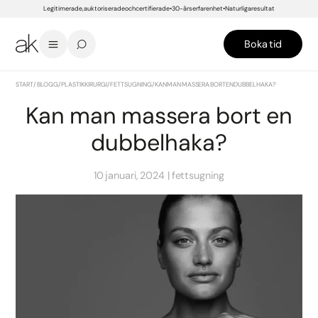
Legitimerade, auktoriserade och certifierade
30-års erfarenhet
Naturliga resultat
Boka tid
START
/
BLOGG
/
PLASTIKKIRURGI
/
FETTSUGNING
/
KAN MAN MASSERA BORT EN DUBBELHAKA?
Kan man massera bort en
dubbelhaka?
10 januari, 2024
fettsugning