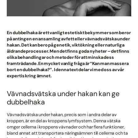
En dubbelhaka är ett vanligt estetiskt bekymmer som beror
på antingen en ansamling av fett eller vävnadsvätska under
hakan. Det kan bero på genetik, viktökning eller naturliga
åldrandeprocesser. Men det finns goda nyheter – det finns
olika behandlingar och metoder för att minska dess
framträdande. En mycket vanlig fråga är “Kan man massera
bort en dubbelhaka?”. I denna text delar vi med oss av vår
expertis kring ämnet.
Vävnadsvätska under hakan kan ge
dubbelhaka
Vävnadsvätska under hakan, precis som i andra delar av
kroppen, är en del av kroppens lymfsystem. Denna vätska
omger cellerna i kroppens vävnader och har flera funktioner,
bland annat att transportera näringsämnen till cellerna och ta