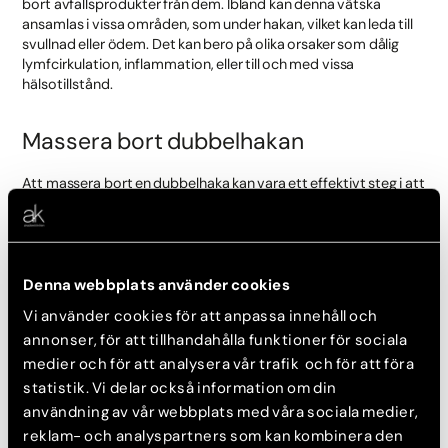
bort avfallsprodukter från dem. Ibland kan denna vätska
ansamlas i vissa områden, som under hakan, vilket kan leda till
svullnad eller ödem. Det kan bero på olika orsaker som dålig
lymfcirkulation, inflammation, eller till och med vissa
hälsotillstånd.
Massera bort dubbelhakan
Att massera bort en dubbelhaka kan vara ett effektivt steg i att
förbättra cirkulationen och eliminera slaggvätskan, och i sin tur
minska svullnaden. Genom regelbunden massage stimuleras
blodcirkulationen, vilket även bidrar till förbättrad
hudelasticitet, kontur och minskad fettansamling under hakan.
Kombinerat med en hälsosam livsstil och eventuella estetiska
Denna webbplats använder cookies
behandlingar, kan massage vara ett värdefullt verktyg i att
Vi använder cookies för att anpassa innehåll och
minska synligheten av en dubbelhaka.
annonser, för att tillhandahålla funktioner för sociala
Så här masserar du:
medier och för att analysera vår trafik och för att föra
statistik. Vi delar också information om din
Rengöring
: Börja med att rengöra huden. Det ökar
användning av vår webbplats med våra sociala medier,
effekten av massagen och förbereder huden för
reklam- och analyspartners som kan kombinera den
behandlingen, vilket gör den mer mottaglig för