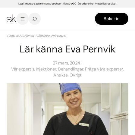
Legitimerade, auktoriserade och certifierade
30-års erfarenhet
Naturliga resultat
Boka tid
START
/
BLOGG
/
ÖVRIGT
/
LÄR KÄNNA EVA PERNVIK
Lär känna Eva Pernvik
27 mars, 2024
Vår expertis, Injektioner, Behandlingar, Fråga våra experter,
Ansikte, Övrigt