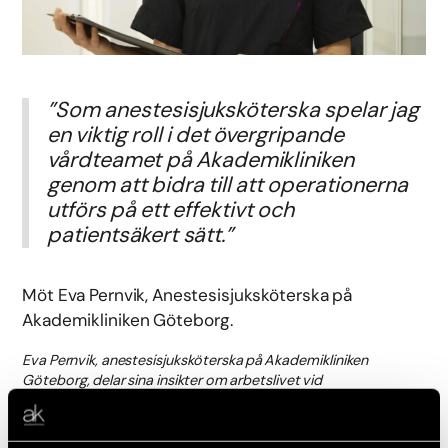
”Som anestesisjuksköterska spelar jag
en viktig roll i det övergripande
vårdteamet på Akademikliniken
genom att bidra till att operationerna
utförs på ett effektivt och
patientsäkert sätt.”
Möt Eva Pernvik, Anestesisjuksköterska på
Akademikliniken Göteborg.
Eva Pernvik, anestesisjuksköterska på Akademikliniken
Göteborg, delar sina insikter om arbetslivet vid
Akademikliniken och djupdyker i den omfattande världen av
anestesi och patientomsorg.