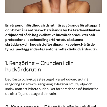
En väl genomförd hudvårdsrutin är avgörande för att uppnå
och bibehålla en frisk och strålande hy. På Akademikliniken
erbjuder vi både högkvalitativa hudvårdsprodukter och
professionella behandlingar för att du ska kunna
skräddarsy din hudvård efter dina unika behov. Här är de
fyra grundläggande stegen för en effektiv hudvårdsrutin.
1. Rengöring – Grunden i din
hudvårdsrutin
Det första och viktigaste steget i varje hudvårdsrutin är
rengöring. En effektiv rengöring avlägsnar smuts, olja och
smink utan att irritera huden. Det förbereder också huden för
de efterföljande stegen i din rutin.