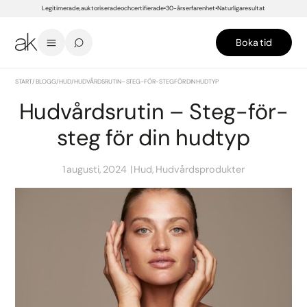
Legitimerade, auktoriserade och certifierade
30-års erfarenhet
Naturliga resultat
Boka tid
START
/
BLOGG
/
HUD
/
HUDVÅRDSRUTIN – STEG-FÖR-STEG FÖR DIN HUDTYP
Hudvårdsrutin – Steg-för-
steg för din hudtyp
1 augusti, 2024
Hud, Hudvårdsprodukter