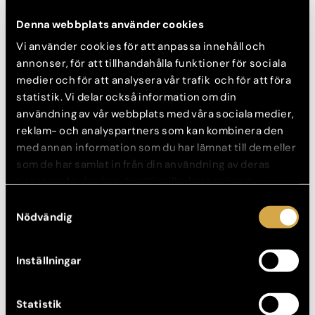
Extra tips för en komplett
Denna webbplats använder cookies
hudvårdsrutin
Vi använder cookies för att anpassa innehåll och
För att optimera din hudvårdsrutin kan du komplettera med
annonser, för att tillhandahålla funktioner för sociala
produkter som peeling, ansiktsmasker och ögonkrämer.
medier och för att analysera vår trafik och för att föra
Regelbunden peeling hjälper till att avlägsna döda hudceller
statistik. Vi delar också information om din
och förbättrar hudens textur.
användning av vår webbplats med våra sociala medier,
reklam- och analyspartners som kan kombinera den
Anpassade hudvårdsrutiner för olika
med annan information som du har lämnat till dem eller
hudtyper
som de har samlat in från din användning av deras
tjänster. Nedan kan du välja vilka kategorier du
Vi har anpassade hemkit och rutiner för att behandla olika
samtycker till och under ”Visa detaljer” hittar du även
Samtyckesval
typer av hudtillstånd. Välj något av de hudtillstånd som bäst
mer information om hur varje kategori används.
Nödvändig
passar in på dig så kommer du till den anpassade
hudvårdsrutinen med rekommenderade produkter.
Normal hud: En balanserad hudvårdsrutin som bibehåller
Inställningar
hudens hälsa och lyster.
Fet hud: Produkter som kontrollerar överflödig olja och
Statistik
förhindrar utbrott.