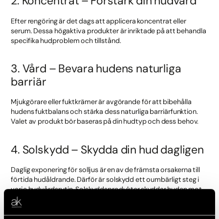
2. Koncentrat – Förstärk din hudvård
Efter rengöring är det dags att applicera koncentrat eller
serum. Dessa högaktiva produkter är inriktade på att behandla
specifika hudproblem och tillstånd.
3. Vård – Bevara hudens naturliga
barriär
Mjukgörare eller fuktkrämer är avgörande för att bibehålla
hudens fuktbalans och stärka dess naturliga barriärfunktion.
Valet av produkt bör baseras på din hudtyp och dess behov.
4. Solskydd – Skydda din hud dagligen
Daglig exponering för solljus är en av de främsta orsakerna till
förtida hudåldrande. Därför är solskydd ett oumbärligt steg i
varje hudvårdsrutin. Solskyddsprodukter skyddar huden mot
skadliga UV-strålar och hjälper till att bevara en jämn hudton.