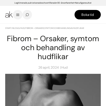
Legitimerade, auktoriserade och certifierade
30-års erfarenhet
Naturliga resultat
Boka tid
START
/
BLOGG
/
HUD
/
FIBROM – ORSAKER, SYMTOM OCH BEHANDLING AV HUDFLIKAR
Fibrom – Orsaker, symtom
och behandling av
hudflikar
26 april, 2024
Hud