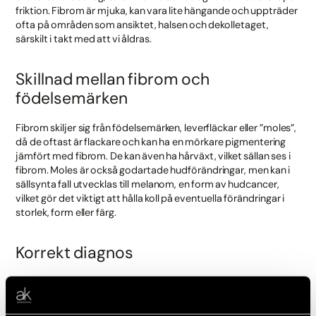
friktion. Fibrom är mjuka, kan vara lite hängande och uppträder
ofta på områden som ansiktet, halsen och dekolletaget,
särskilt i takt med att vi åldras.
Skillnad mellan fibrom och
födelsemärken
Fibrom skiljer sig från födelsemärken, leverfläckar eller ”moles”,
då de oftast är flackare och kan ha en mörkare pigmentering
jämfört med fibrom. De kan även ha hårväxt, vilket sällan ses i
fibrom. Moles är också godartade hudförändringar, men kan i
sällsynta fall utvecklas till melanom, en form av hudcancer,
vilket gör det viktigt att hålla koll på eventuella förändringar i
storlek, form eller färg.
Korrekt diagnos
Det är viktigt att inte förväxla fibrom med andra
hudförändringar såsom vårtor, som orsakas av HPV-virus och
har en annan struktur och behandling. Om du är osäker på vad