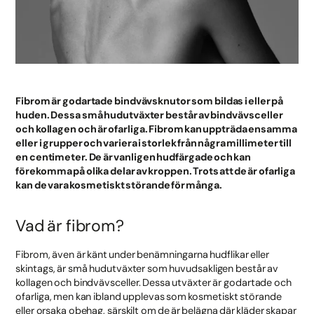
Fibrom är godartade bindvävsknutor som bildas i eller på
huden. Dessa små hudutväxter består av bindvävsceller
och kollagen och är ofarliga. Fibrom kan uppträda ensamma
eller i grupper och variera i storlek från några millimeter till
en centimeter. De är vanligen hudfärgade och kan
förekomma på olika delar av kroppen. Trots att de är ofarliga
kan de vara kosmetiskt störande för många.
Vad är fibrom?
Fibrom, även är känt under benämningarna hudflikar eller
skintags, är små hudutväxter som huvudsakligen består av
kollagen och bindvävsceller. Dessa utväxter är godartade och
ofarliga, men kan ibland upplevas som kosmetiskt störande
eller orsaka obehag, särskilt om de är belägna där kläder skapar