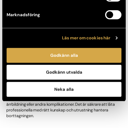
dock alltid bra att låta en hudspecialist eller plastikkirurg
undersöka hudförändringarna för att utesluta andra tillstånd
Marknadsföring
som kan se liknande ut men som kan kräva annan behandling.
Att tänka på med fibrom
Läs mer om cookies här
Observera förändringar:
Även om fibrom är ofarliga, bör
du hålla koll på om de förändras i storlek eller färg.
Godkänn alla
Undvik irritation:
Försök att undvika överdriven friktion i
områden där fibrom finns för att undvika obehag.
Godkänn utvalda
Kan jag ta bort fibrom själv?
Neka alla
Vi rekommenderar inte att du tar bort fibrom själv. Att försöka
ta bort en hudförändring på egen hand kan leda till infektion,
ärrbildning eller andra komplikationer. Det är säkrare att låta
professionella med rätt kunskap och utrustning hantera
borttagningen.