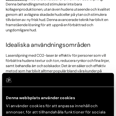
Denna behandlingsmetod stimulerar inte bara
kollagenproduktionen, utan även hudens utseende och kvalitet
genom att avlägsna skadade hudceller på ytan och stimulera
tillväxten av ny frisk hud. Denna avancerade teknik har blivit en
framstående lösning för att uppnå en förbättrad och
ungdomligare hud.
Idealiska användningsområden
Laserslipning med CO2-laser är effektiv för personer som vill
förbättra hudens textur och ton, reducera rynkor och fina linjer,
samt behandla ärr och solskador. Det är en säker och effektiv
metod som har blivit alltmer populär bland våra kunder på
grund av dess förmåga att ge märkbara och långvariga
resultat. Med CO2-laserslipning kan man alltså återfå en
ungdomlig hud på ett säkert och effektivt sätt. Denna
innovativa behandlingsmetod har öppnat dörrar till en värld av
hudvårdsmöjligheter och är ett oumbärligt verktyg för att
Denna webbplats använder cookies
uppnå en strålande och hälsosam hy.
Vi använder cookies för att anpassa innehåll och
annonser, för att tillhandahålla funktioner för sociala