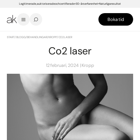
Legitimerade, auktoriserade och certifierade
30-års erfarenhet
Naturliga resultat
Boka tid
START
/
BLOGG
/
BEHANDLINGAR
/
KROPP
/
CO2 LASER
Co2 laser
12 februari, 2024
Kropp