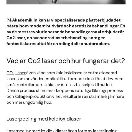
På Akademikliniken är vi specialiserade på att erbjuda det
bästa inom modern hudvård och estetiska behandlingar. En
av de mest revolutionerande behandlingarna vi erbjuder är
Co2 laser, en avancerad laserbehandling som ger
fantastiska resultat för en mängd olika hudproblem.
Vad är Co2 laser och hur fungerar det?
CO₂-laser
även känd som koldioxidlaser, är en fraktionerad
laser som använder en särskilt utformad teknik för att leverera
små, kontrollerade strålar av intensivt laserljus till huden.
Denna process stimulerar kroppens naturliga läkningsprocess
och kollagenproduktion vilket resulterar i en stramare, jämnare
och mer ungdomlig hud.
Laserpeeling med koldioxidlaser
Laserpeeling
med koldioxidlaser är en form av laserslipning.