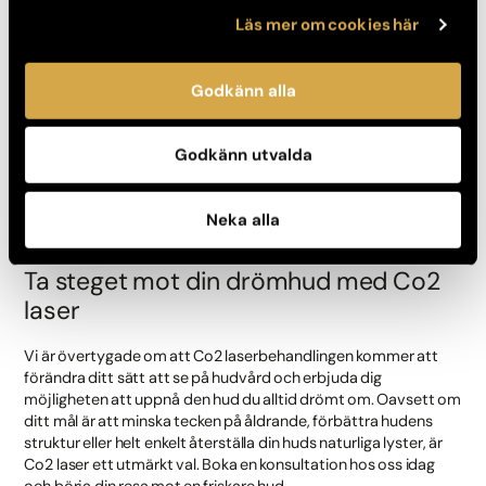
Läs mer om cookies här
Resultat och återhämtning efter en
Co2 laserbehandling
Godkänn alla
Våra kunder upplever ofta en betydande förbättring av sin hud
efter bara en behandling, men vissa kan behöva flera sessioner
Godkänn utvalda
beroende på hudens skick och de önskade resultaten.
Återhämtningstiden varierar beroende på behandlingens
omfattning, men vanligtvis tar det 3 veckor till några månader
Neka alla
för huden att återhämta sig helt.
Ta steget mot din drömhud med Co2
laser
Vi är övertygade om att Co2 laserbehandlingen kommer att
förändra ditt sätt att se på hudvård och erbjuda dig
möjligheten att uppnå den hud du alltid drömt om. Oavsett om
ditt mål är att minska tecken på åldrande, förbättra hudens
struktur eller helt enkelt återställa din huds naturliga lyster, är
Co2 laser ett utmärkt val. Boka en konsultation hos oss idag
och börja din resa mot en friskare hud.