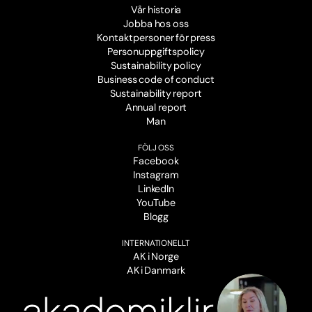
Vår historia
Jobba hos oss
Kontaktpersoner för press
Personuppgiftspolicy
Sustainability policy
Business code of conduct
Sustainability report
Annual report
Man
FÖLJ OSS
Facebook
Instagram
LinkedIn
YouTube
Blogg
INTERNATIONELLT
AK i Norge
AK i Danmark