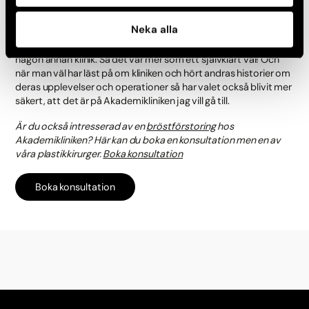
Dels för att när jag pratat med vänner om detta, är det faktiskt
Neka alla
bara Akademikliniken som har varit ett alternativ. Men också
för det har alltid känns rätt. Har egentligen aldrig tänkt mig
någon annan klinik. Så det var mer som ett självklart val! Och
när man väl har läst på om kliniken och hört andras historier om
deras upplevelser och operationer så har valet också blivit mer
säkert, att det är på Akademikliniken jag vill gå till.
Är du också intresserad av en
bröstförstoring
hos
Akademikliniken? Här kan du boka en konsultation men en av
våra plastikkirurger.
Boka konsultation
Boka konsultation