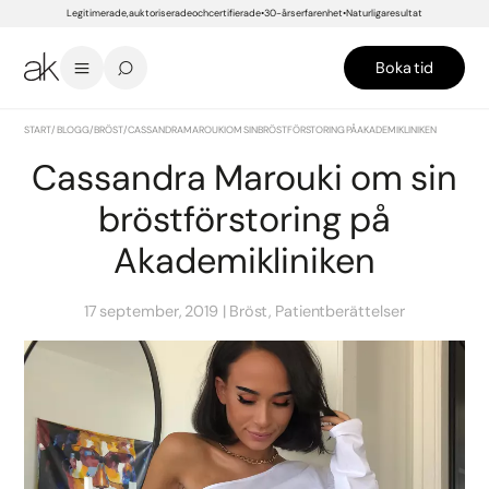
Legitimerade, auktoriserade och certifierade
30-års erfarenhet
Naturliga resultat
Boka tid
START
/
BLOGG
/
BRÖST
/
CASSANDRA MAROUKI OM SIN BRÖSTFÖRSTORING PÅ AKADEMIKLINIKEN
Cassandra Marouki om sin
bröstförstoring på
Akademikliniken
17 september, 2019
Bröst, Patientberättelser