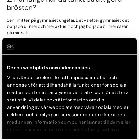
brösten?
Sen i mitten på gymnasiet ungefär. Det va efter gymnasiet det
började bli mer och mer aktuellt och jag började bli mer säker
på min sak.
3. Hur har det påverkat dig att inte
vara helt bekväm med din kropp?
Denna webbplats använder cookies
Det har varit jättejobbigt. Att stå framför spegeln och gråta?
Vi använder cookies för att anpassa innehåll och
Ingen ska behöva känna så. Att hela tiden få höra ”du är fin som
du är” men aldrig någonsin kunnat ta in det och känna det själv.
annonser, för att tillhandahålla funktioner för sociala
medier och för att analysera vår trafik och för att föra
statistik. Vi delar också information om din
4. Var du nervös inför ingreppet, om ja
användning av vår webbplats med våra sociala medier,
– hur känns det nu i efterhand?
reklam- och analyspartners som kan kombinera den
med annan information som du har lämnat till dem eller
Jättenervös! Det va min första sövning och operation. Men
som de har samlat in från din användning av deras
redan efter konsultationen visste jag att jag hade valt rätt. Och
bemötandet jag fick på kliniken precis innan operationen,
tjänster. Nedan kan du välja vilka kategorier du