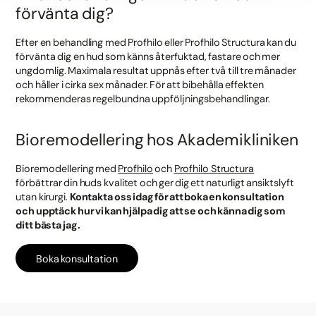
förvänta dig?
Efter en behandling med Profhilo eller Profhilo Structura kan du
förvänta dig en hud som känns återfuktad, fastare och mer
ungdomlig. Maximala resultat uppnås efter två till tre månader
och håller i cirka sex månader. För att bibehålla effekten
rekommenderas regelbundna uppföljningsbehandlingar.
Bioremodellering hos Akademikliniken
Bioremodellering med
Profhilo
och
Profhilo Structura
förbättrar din huds kvalitet och ger dig ett naturligt ansiktslyft
utan kirurgi.
Kontakta oss idag för att boka en konsultation
och upptäck hur vi kan hjälpa dig att se och känna dig som
ditt bästa jag.
Boka konsultation