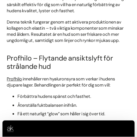
särskilt effektiv för dig som vill ha en naturlig förbättring av
hudens kvalitet, lyster och fasthet.
Denna teknik fungerar genom att aktivera produktionen av
kollagen och elastin – två viktiga komponenter som minskar
med åldern. Resultatet är en hud som ser friskare och mer
ungdomlig ut, samtidigt som linjer och rynkor mjukas upp.
Profhilo – Flytande ansiktslyft för
strålande hud
Profhilo
innehåller ren hyaluronsyra som verkar i hudens
djupare lager. Behandlingen är perfekt för dig som vill:
Förbättra hudens spänst och fasthet.
Återställa fuktbalansen inifrån.
Få ett naturligt “glow” som håller i sig över tid.
Behandlingen passar både för dig med åldrad hud och för dig
som vill förebygga framtida ålderstecken. Resultaten är synliga