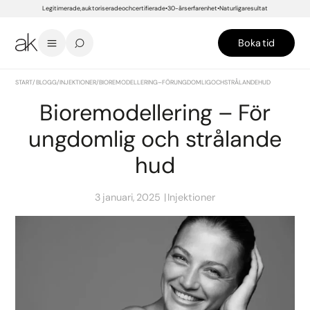
Legitimerade, auktoriserade och certifierade
30-års erfarenhet
Naturliga resultat
Boka tid
START
/
BLOGG
/
INJEKTIONER
/
BIOREMODELLERING – FÖR UNGDOMLIG OCH STRÅLANDE HUD
Bioremodellering – För
ungdomlig och strålande
hud
3 januari, 2025
Injektioner