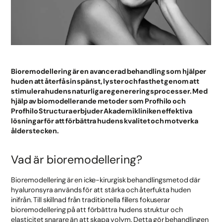
Bioremodellering är en avancerad behandling som hjälper
huden att återfå sin spänst, lyster och fasthet genom att
stimulera hudens naturliga regenereringsprocesser. Med
hjälp av biomodellerande metoder som Profhilo och
Profhilo Structura erbjuder Akademikliniken effektiva
lösningar för att förbättra hudens kvalitet och motverka
ålderstecken.
Vad är bioremodellering?
Bioremodellering är en icke-kirurgisk behandlingsmetod där
hyaluronsyra används för att stärka och återfukta huden
inifrån. Till skillnad från traditionella fillers fokuserar
bioremodellering på att förbättra hudens struktur och
elasticitet snarare än att skapa volym. Detta gör behandlingen