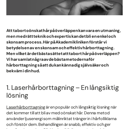
Att ta bort oönskat hår på överläppen kan vara en utmaning,
men med rätt teknik och expertis kan det bli en enkel och
skonsam process. Här på Akademikliniken förstår vi
betydelsen av en skonsam och effektiv hårborttagning.
Men vilket är det bästa sättet att ta bort hår på överläppen?
Vi har samlat några av de bästa metoderna för
hårborttagning så att du kan känna dig självsäker och
bekväm i din hud.
1. Laserhårborttagning – En långsiktig
lösning
Laserhårborttagning
är en populär och långsiktig lösning när
det kommer till att bli av med oönskat hår. Denna metod
använder ljusenergi som målinriktat tränger in i hårfolliklarna
och förstör dem. Behandlingen är snabb, effektiv och ger