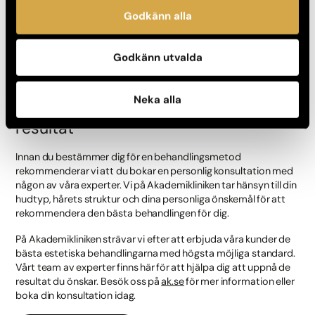
oönskat hår. Med det sagt är resultaten däremot inte
Godkänn alla
permanenta, liksom vid trådning och vaxning. Vi
rekommenderar alltid att du testar produkten på en liten
hudyta först för att säkerställa att du inte är överkänslig mot
Godkänn utvalda
ingredienserna.
Neka alla
Personlig konsultation för bästa
resultat
Innan du bestämmer dig för en behandlingsmetod
rekommenderar vi att du bokar en personlig konsultation med
någon av våra experter. Vi på Akademikliniken tar hänsyn till din
hudtyp, hårets struktur och dina personliga önskemål för att
rekommendera den bästa behandlingen för dig.
På Akademikliniken strävar vi efter att erbjuda våra kunder de
bästa estetiska behandlingarna med högsta möjliga standard.
Vårt team av experter finns här för att hjälpa dig att uppnå de
resultat du önskar. Besök oss på
ak.se
för mer information eller
boka din konsultation idag.