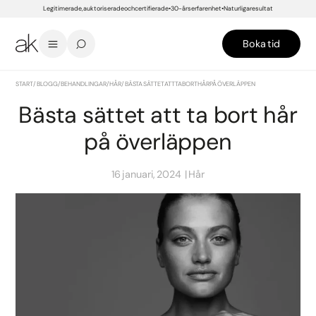
Legitimerade, auktoriserade och certifierade
30-års erfarenhet
Naturliga resultat
Boka tid
START
/
BLOGG
/
BEHANDLINGAR
/
HÅR
/
BÄSTA SÄTTET ATT TA BORT HÅR PÅ ÖVERLÄPPEN
Bästa sättet att ta bort hår
på överläppen
16 januari, 2024
Hår