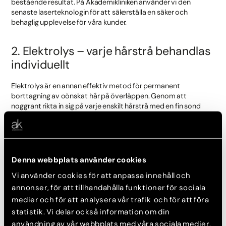
bestående resultat. På Akademikliniken använder vi den
senaste laserteknologin för att säkerställa en säker och
behaglig upplevelse för våra kunder.
2. Elektrolys – varje hårstrå behandlas
individuellt
Elektrolys är en annan effektiv metod för permanent
borttagning av oönskat hår på överläppen. Genom att
noggrant rikta in sig på varje enskilt hårstrå med en fin sond
som sänder ut en liten elektrisk ström, förstörs hårfollikeln
permanent. Behandlingen anpassas individuellt och fungerar
på alla hud- och hårtyper.
Denna webbplats använder cookies
3. Vaxning – För ett omedelbart
Vi använder cookies för att anpassa innehåll och
resultat
annonser, för att tillhandahålla funktioner för sociala
medier och för att analysera vår trafik och för att föra
Vaxning
är också ett effektivt sätt för att ta bort hår på
överläppen och ger en slät och hårfri hud. Denna metod är
statistik. Vi delar också information om din
idealisk för de som önskar omedelbara resultat och varar
användning av vår webbplats med våra sociala medier,