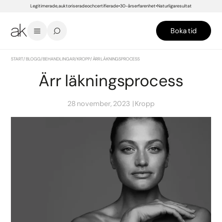
Legitimerade, auktoriserade och certifierade
30-års erfarenhet
Naturliga resultat
Boka tid
START
/
BLOGG
/
BEHANDLINGAR
/
KROPP
/
ÄRR LÄKNINGSPROCESS
Ärr läkningsprocess
28 november, 2023
Kropp