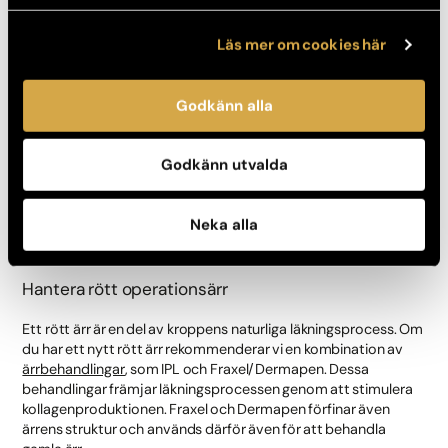
Rätt hudvårdsprodukter kan göra stor skillnad. Vårt sortiment
av krämer är speciellt utvalda och testade för att vara
Läs mer om cookies här
effektiva mot ärrbildning.
Godkänn alla
Välj Akademikliniken för ärrbehandling
På Akademikliniken har vi många års erfarenhet av olika typer
Godkänn utvalda
av plastikoperationer och operationsärr. När det kommer till
ärrläkning är vårt mål att ditt ärr ska läka på bästa sätt och att
du känner dig trygg och informerad genom hela
Neka alla
läkningsprocessen.
Hantera rött operationsärr
Ett rött ärr är en del av kroppens naturliga läkningsprocess. Om
du har ett nytt rött ärr rekommenderar vi en kombination av
ärrbehandlingar
, som IPL och Fraxel/Dermapen. Dessa
behandlingar främjar läkningsprocessen genom att stimulera
kollagenproduktionen. Fraxel och Dermapen förfinar även
ärrens struktur och används därför även för att behandla