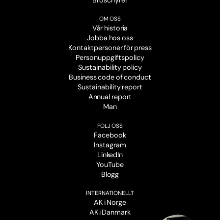
Broschyrer
OM OSS
Vår historia
Jobba hos oss
Kontaktpersoner för press
Personuppgiftspolicy
Sustainability policy
Business code of conduct
Sustainability report
Annual report
Man
FÖLJ OSS
Facebook
Instagram
LinkedIn
YouTube
Blogg
INTERNATIONELLT
AK i Norge
AK i Danmark