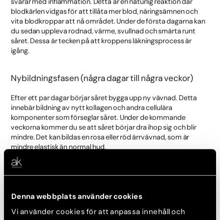
svarar med inflammation. Detta är en naturlig reaktion där
blodkärlen vidgas för att tillåta mer blod, näringsämnen och
vita blodkroppar att nå området. Under de första dagarna kan
du sedan uppleva rodnad, värme, svullnad och smärta runt
såret. Dessa är tecken på att kroppens läkningsprocess är
igång.
Nybildningsfasen (några dagar till några veckor)
Efter ett par dagar börjar såret bygga upp ny vävnad. Detta
innebär bildning av nytt kollagen och andra cellulära
komponenter som förseglar såret. Under de kommande
veckorna kommer du se att såret börjar dra ihop sig och blir
mindre. Det kan bildas en rosa eller röd ärrvävnad, som är
mindre elastisk än normal hud.
Mognadsfasen (flera månader till ett år)
Ärrvävnaden börjar mogna efter några veckor till månader och
Denna webbplats använder cookies
kan pågå i upp till ett år. Kollagenet omorganiseras och
Vi använder cookies för att anpassa innehåll och
ärrvävnaden blir starkare och mindre framträdande.