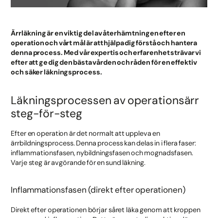
Ärrläkning är en viktig del av återhämtningen efter en
operation och vårt mål är att hjälpa dig förstå och hantera
denna process. Med vår expertis och erfarenhet strävar vi
efter att ge dig den bästa vården och råden för en effektiv
och säker läkningsprocess.
Läkningsprocessen av operationsärr
steg-för-steg
Efter en operation är det normalt att uppleva en
ärrbildningsprocess. Denna process kan delas in i flera faser:
inflammationsfasen, nybildningsfasen och mognadsfasen.
Varje steg är avgörande för en sund läkning.
Inflammationsfasen (direkt efter operationen)
Direkt efter operationen börjar såret läka genom att kroppen