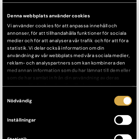
Denna webbplats använder cookies
Vi använder cookies för att anpassa innehåll och
Storlek: 360CC
annonser, för att tillhandahålla funktioner för sociala
medier och för att analysera vår trafik och för att föra
statistik. Vi delar också information om din
FÖRE
EFTER
användning av vår webbplats med våra sociala medier,
reklam- och analyspartners som kan kombinera den
med annan information som du har lämnat till dem eller
som de har samlat in från din användning av deras
tjänster. Nedan kan du välja vilka kategorier du
samtycker till och under ”Visa detaljer” hittar du även
Samtyckesval
mer information om hur varje kategori används.
Nödvändig
Inställningar
Storlek: 400CC