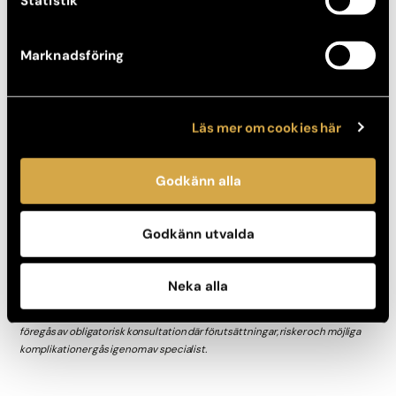
Statistik
FÖRE
EFTER
Marknadsföring
Läs mer om cookies här
Godkänn alla
Godkänn utvalda
Storlek: 450 CC
Neka alla
Före- och efterbilder visar exempel på individuella resultat. Alla ingrepp
föregås av obligatorisk konsultation där förutsättningar, risker och möjliga
komplikationer gås igenom av specialist.