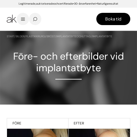
Legitimerade, auktoriserade och certifierade
30-års erfarenhet
Naturliga resultat
Boka tid
START
/
BILDER
/
PLASTIKKIRURGI
/
BRÖST
/
IMPLANTATBYTE OCH UTTAG
/
IMPLANTATBYTE
Före- och efterbilder vid
implantatbyte
FÖRE
EFTER