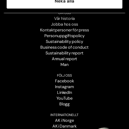
Neka alla
Broschyrer
OM OSS
Vår historia
Jobba hos oss
Kontaktpersoner för press
Personuppgiftspolicy
Sustainability policy
Business code of conduct
Sustainability report
Annual report
Man
FÖLJ OSS
Facebook
Instagram
LinkedIn
YouTube
Blogg
INTERNATIONELLT
AK i Norge
AK i Danmark