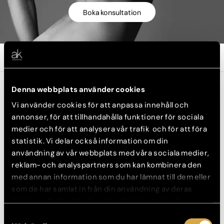
Boka konsultation
Om trygghetsgaranti
Denna webbplats använder cookies
Hos oss på Akademikliniken kan du ta ut dina
Vi använder cookies för att anpassa innehåll och
implantat. Välkommen att boka en tid hos våra
annonser, för att tillhandahålla funktioner för sociala
erfarna kirurger.
medier och för att analysera vår trafik och för att föra
statistik. Vi delar också information om din
användning av vår webbplats med våra sociala medier,
För dig som vill ta ut dina bröstimplantat kan du med trygghet
göra det hos oss på Akademikliniken. Vi har lång erfarenhet av
reklam- och analyspartners som kan kombinera den
bröstoperationer i allmänhet och av att ta ut implantat.
med annan information som du har lämnat till dem eller
som de har samlat in från din användning av deras
Ta ut bröstimplantat i Stockholm,
tjänster. Nedan kan du välja vilka kategorier du
samtycker till och under ”Visa detaljer” hittar du även
Göteborg eller Malmö
Samtyckesval