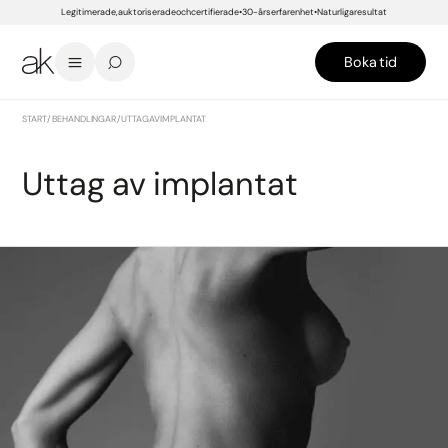
Legitimerade, auktoriserade och certifierade
30-års erfarenhet
Naturliga resultat
Boka tid
START
/
BEHANDLINGAR
/
UTTAG AV IMPLANTAT
Uttag av implantat