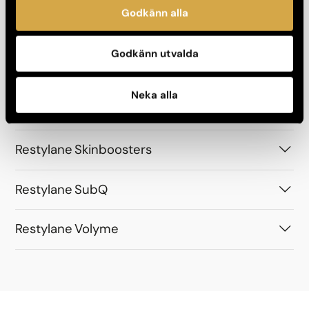
Godkänn alla
Restylane Lyft
Godkänn utvalda
Restylane Lyps
Neka alla
Restylane Refyne
Restylane Skinboosters
Restylane SubQ
Restylane Volyme