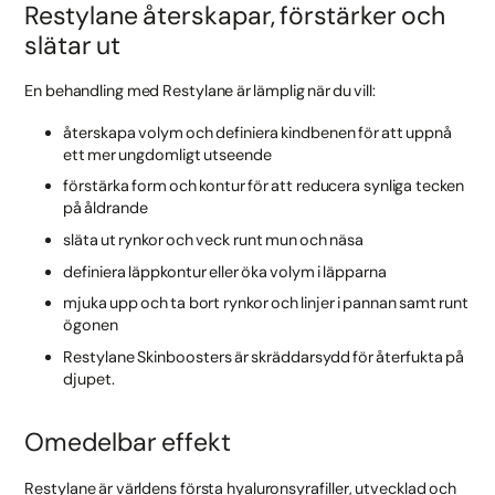
Restylane återskapar, förstärker och
slätar ut
En behandling med Restylane är lämplig när du vill:
återskapa volym och definiera kindbenen för att uppnå
ett mer ungdomligt utseende
förstärka form och kontur för att reducera synliga tecken
på åldrande
släta ut rynkor och veck runt mun och näsa
definiera läppkontur eller öka volym i läpparna
mjuka upp och ta bort rynkor och linjer i pannan samt runt
ögonen
Restylane Skinboosters är skräddarsydd för återfukta på
djupet.
Omedelbar effekt
Restylane är världens första hyaluronsyrafiller, utvecklad och