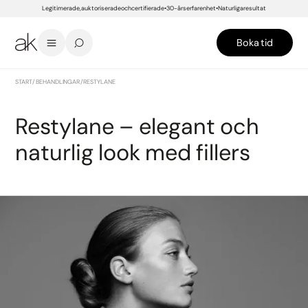
Legitimerade, auktoriserade och certifierade
30-års erfarenhet
Naturliga resultat
Boka tid
START
/
BEHANDLINGAR
/
RESTYLANE
Restylane – elegant och
naturlig look med fillers