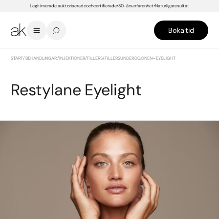
Legitimerade, auktoriserade och certifierade
30-års erfarenhet
Naturliga resultat
Boka tid
START
/
BEHANDLINGAR
/
INJEKTIONER
/
FILLERS
/
FILLERS UNDER ÖGONEN – EYELIGHT
Restylane Eyelight