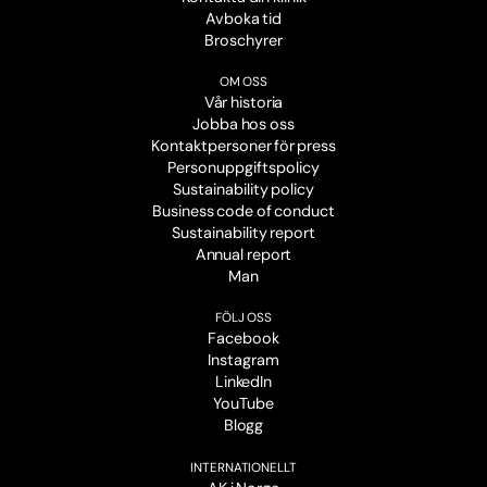
Avboka tid
Broschyrer
OM OSS
Vår historia
Jobba hos oss
Kontaktpersoner för press
Personuppgiftspolicy
Sustainability policy
Business code of conduct
Sustainability report
Annual report
Man
FÖLJ OSS
Facebook
Instagram
LinkedIn
YouTube
Blogg
INTERNATIONELLT