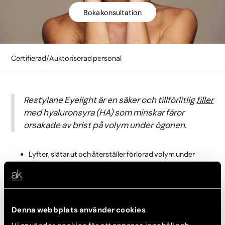
Boka konsultation
Certifierad/Auktoriserad personal
Restylane Eyelight är en säker och tillförlitlig
filler
med hyaluronsyra (HA) som minskar fåror
orsakade av brist på̊ volym under ögonen.
Lyfter, slätar ut och återställer förlorad volym under
ögonen
Reducerar synbara trötthetstecken
Kräver ingen väntetid
Denna webbplats använder cookies
Restylanes NASHA®-gelteknik har använts av behandlare i
över 25 år och fungerar optimalt för behandling av det känsliga