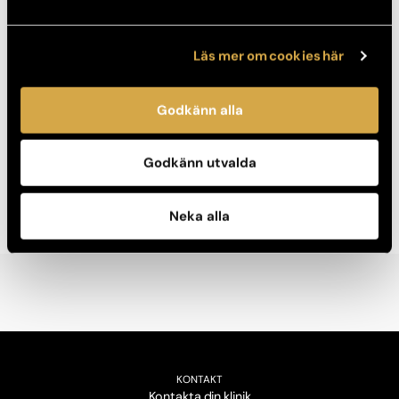
Fördelar med Fillers
Läs mer om cookies här
Resultatet syns direkt men är inte permanent.
Behandlingen gör inte ont, men kan också göras med
Godkänn alla
lokalbedövning och innebär ingen konvalescens.
En korrekt och noggrant utförd behandling ger ett
Godkänn utvalda
naturligt och vackert resultat.
Säker och trygg behandling när den utförs av legitimerad
läkare eller sjuksköterska.
Neka alla
KONTAKT
Kontakta din klinik