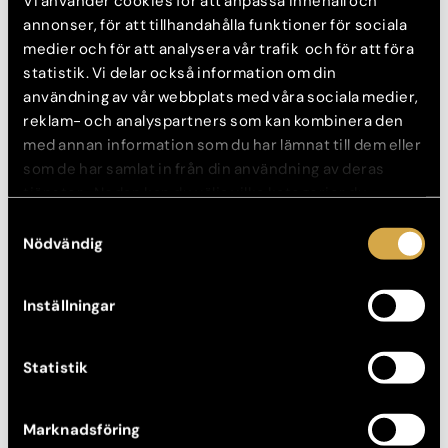
Vi använder cookies för att anpassa innehåll och
området under ögonen. Behandlingen tar bara några minuter
annonser, för att tillhandahålla funktioner för sociala
och ger ett naturligt, långvarigt resultat. Snabbverkande
medier och för att analysera vår trafik och för att föra
lokalbedövning med lidokain gör behandlingen smidig och
statistik. Vi delar också information om din
behaglig.
användning av vår webbplats med våra sociala medier,
Du bokar Restylane Eyelightbehandlingen som en vanlig
reklam- och analyspartners som kan kombinera den
fillerbehandling.
med annan information som du har lämnat till dem eller
som de har samlat in från din användning av deras
Boka här
tjänster. Nedan kan du välja vilka kategorier du
samtycker till och under ”Visa detaljer” hittar du även
Samtyckesval
mer information om hur varje kategori används.
Nödvändig
Inställningar
Statistik
Marknadsföring