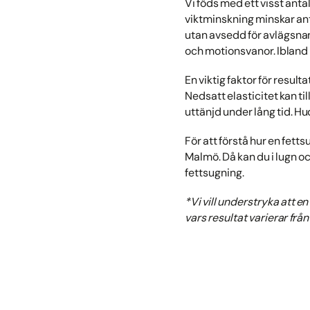
Vi föds med ett visst antal
viktminskning minskar ant
utan avsedd för avlägsnan
och motionsvanor. Ibland k
En viktig faktor för result
Nedsatt elasticitet kan t
uttänjd under lång tid. H
För att förstå hur en fett
Malmö. Då kan du i lugn oc
fettsugning.
*Vi vill understryka att e
vars resultat varierar från