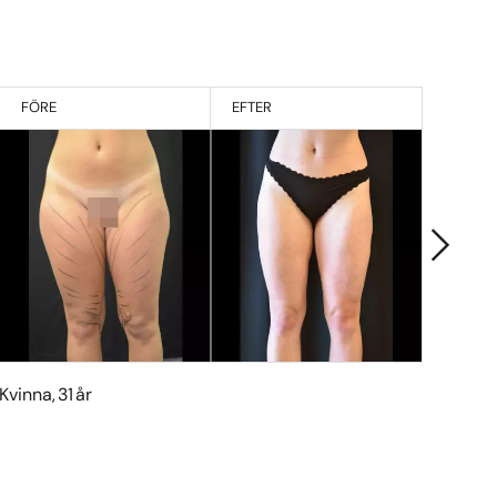
FÖRE
EFTER
F
Kvinna, 31 år
Kvinn