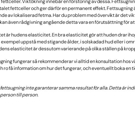
 fettceller. Viktökning innebär en förstoring av dessa. Fettsugning 
alet fettceller och ger därför en permanent effekt. Fettsugnin
de av lokaliserad fetma. Har du problem med övervikt är det vikt
an även rådgivning angående detta vara en förutsättning för att 
atet är hudens elasticitet. En bra elasticitet gör att huden drar iho
ill exempel uppstå med stigande ålder, i solskadad hud eller i om
udens elasticitet är dessutom varierande på olika ställen på krop
sugning fungerar så rekommenderar vi alltid en konsultation hos vå
h ro få information om hur det fungerar, och eventuellt boka en ti
n fettsugning inte garanterar samma resultat för alla. Detta är in
 person till person.