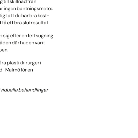
till skillnad från
g är ingen bantningsmetod
igt att du har bra kost-
få ett bra slutresultat.
p sig efter en fettsugning.
råden där huden varit
pen.
ra plastikkirurger i
d i Malmö för en
dividuella behandlingar