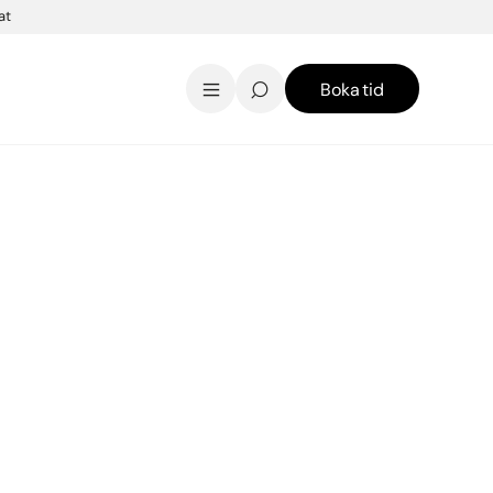
at
Boka tid
AK Skincare webbshop
Kontakt
English