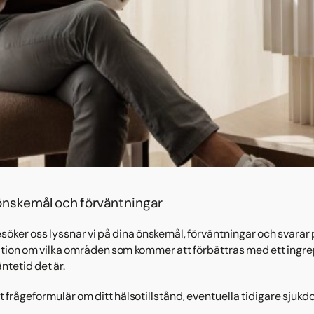
a önskemål och förväntningar
öker oss lyssnar vi på dina önskemål, förväntningar och svarar p
tion om vilka områden som kommer att förbättras med ett ingre
ntetid det är.
ett frågeformulär om ditt hälsotillstånd, eventuella tidigare sjuk