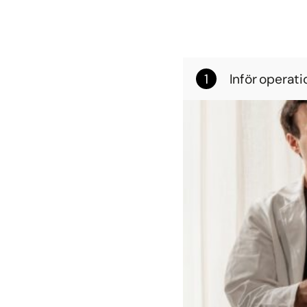
Så går en 
Inför operati