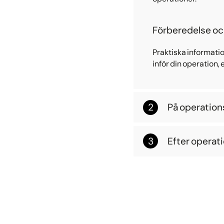
Förberedelse oc
Praktiska informatio
inför din operation,
På operatio
Efter opera