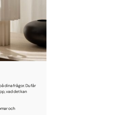
å dina frågor. Du får
pp, vad det kan
domar och