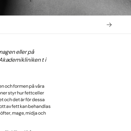
magen eller på
 Akademikliniken t i
ken och formen på våra
er styr hur fettceller
t och det är för dessa
kott av fett kan behandlas
höfter, mage, midja och