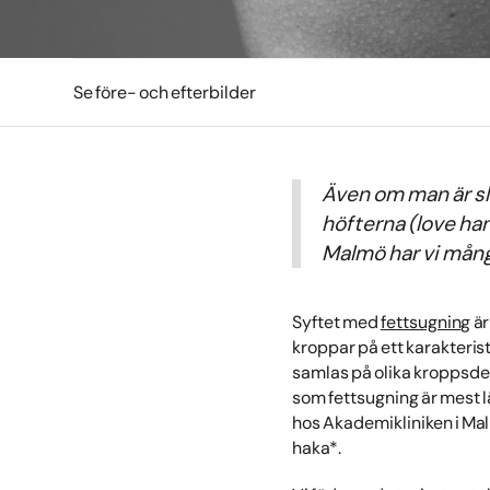
Se före- och efterbilder
Även om man är sl
höfterna (love hand
Malmö har vi mång
Syftet med
fettsugning
är
kroppar på ett karakterist
samlas på olika kroppsdel
som fettsugning är mest lä
hos Akademikliniken i Mal
haka*.