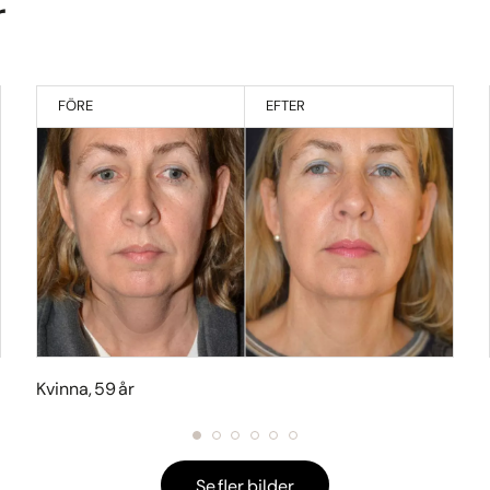
r
FÖRE
EFTER
Kvinna, 59 år
Se fler bilder