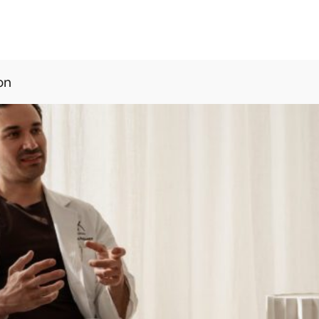
fettsugning till
on