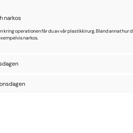
h narkos
n kring operationen får du av vår plastikkirurg. Bland annat hur 
 exempelvis narkos.
nsdagen
tionsdagen