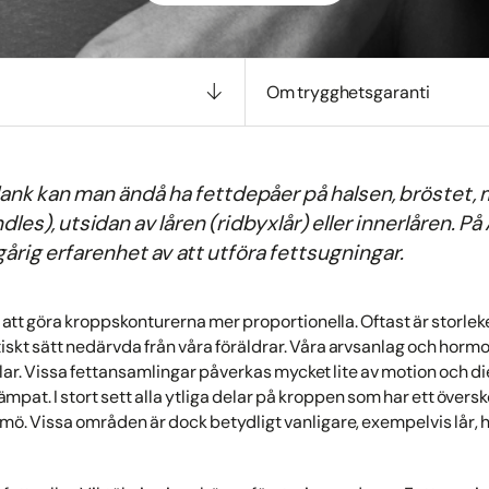
Om trygghetsgaranti
ank kan man ändå ha fettdepåer på halsen, bröstet, 
les), utsidan av låren (ridbyxlår) eller innerlåren. På
årig erfarenhet av att utföra fettsugningar.
 att göra kroppskonturerna mer proportionella. Oftast är storle
iskt sätt nedärvda från våra föräldrar. Våra arvsanlag och hormon
ar. Vissa fettansamlingar påverkas mycket lite av motion och die
mpat. I stort sett alla ytliga delar på kroppen som har ett övers
mö. Vissa områden är dock betydligt vanligare, exempelvis lår, 