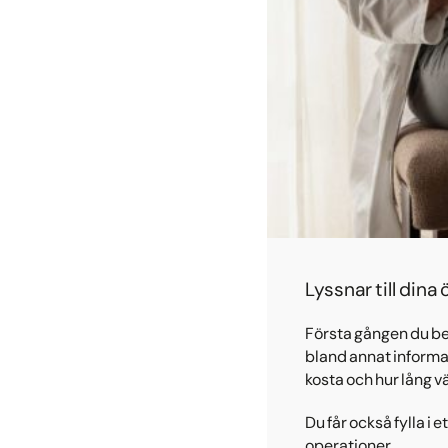
Lyssnar till din
Första gången du bes
bland annat informa
kosta och hur lång vä
Du får också fylla i 
operationer.