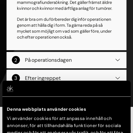
mammografiundersökning. Det gäller främst äldre
kvinnor och kvinnor med ärftliga anlag för tumörer.
Det är bra om du förbereder dig inför operationen
genom att hålla dig i form. Ta gärna reda på så
mycket som möjligt om vad som gäller före, under
och efter operationen också.
På operationsdagen
Efter ingreppet
Denna webbplats använder cookies
Vi använder cookies för att anpassa innehåll och
Före- och efterbilder
annonser, för att tillhandahålla funktioner för sociala
medier och för att analysera vår trafik och för att föra