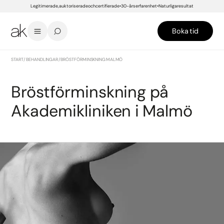
Legitimerade, auktoriserade och certifierade
30-års erfarenhet
Naturliga resultat
Boka tid
START
/
BEHANDLINGAR
/
BRÖSTFÖRMINSKNING MALMÖ
Bröstförminskning på
Akademikliniken i Malmö