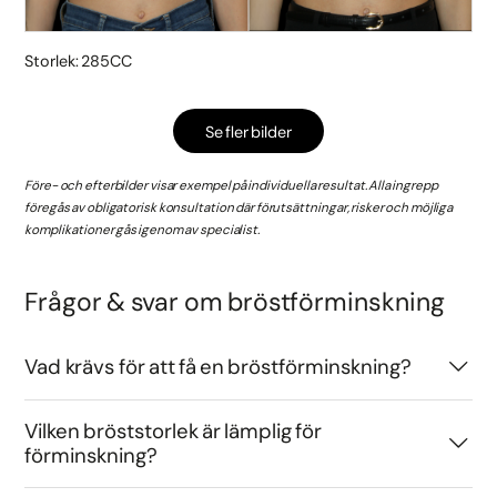
Storlek: 285CC
Se fler bilder
Före- och efterbilder visar exempel på individuella resultat. Alla ingrepp
föregås av obligatorisk konsultation där förutsättningar, risker och möjliga
komplikationer gås igenom av specialist.
Frågor & svar om bröstförminskning
Vad krävs för att få en bröstförminskning?
Vilken bröststorlek är lämplig för
förminskning?