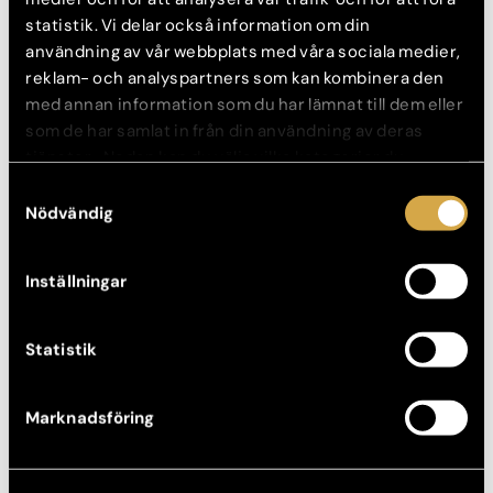
statistik. Vi delar också information om din
FÖRE
EFTER
användning av vår webbplats med våra sociala medier,
reklam- och analyspartners som kan kombinera den
med annan information som du har lämnat till dem eller
som de har samlat in från din användning av deras
tjänster. Nedan kan du välja vilka kategorier du
samtycker till och under ”Visa detaljer” hittar du även
Samtyckesval
mer information om hur varje kategori används.
Nödvändig
Inställningar
Ansiktslyft
Statistik
FÖRE
EFTER
Marknadsföring