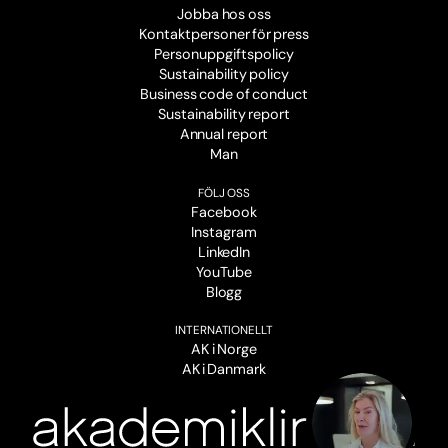
Jobba hos oss
Kontaktpersoner för press
Personuppgiftspolicy
Sustainability policy
Business code of conduct
Sustainability report
Annual report
Man
FÖLJ OSS
Facebook
Instagram
LinkedIn
YouTube
Blogg
INTERNATIONELLT
AK i Norge
AK i Danmark