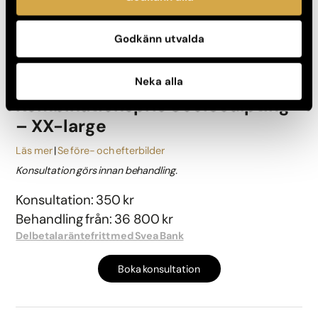
Boka konsultation
Godkänn utvalda
Neka alla
Kombinationspris CoolSculpting
– XX-large
Läs mer
Se före- och efterbilder
Konsultation görs innan behandling.
Konsultation: 350 kr
Behandling från: 36 800 kr
Delbetala räntefritt med Svea Bank
Boka konsultation