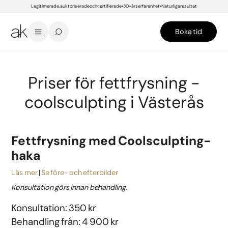
Legitimerade, auktoriserade och certifierade
30-års erfarenhet
Naturliga resultat
Boka tid
START
/
PRISER
/
VÄSTERÅS
/
HUD- OCH KROPPSBEHANDLINGAR
/
FETTFRYSNING
/
FETTFRYSNING - COOLSCU
Priser för fettfrysning -
coolsculpting i Västerås
Fettfrysning med Coolsculpting-
haka
Läs mer
Se före- och efterbilder
Konsultation görs innan behandling.
Konsultation: 350 kr
Behandling från: 4 900 kr