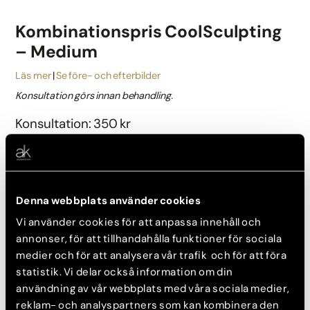
Kombinationspris CoolSculpting
– Medium
Läs mer
Se före- och efterbilder
Konsultation görs innan behandling.
Konsultation: 350 kr
Behandling från: 17 450 kr
Delbetala räntefritt med Svea Bank
Boka konsultation
Denna webbplats använder cookies
Vi använder cookies för att anpassa innehåll och
annonser, för att tillhandahålla funktioner för sociala
medier och för att analysera vår trafik och för att föra
Kombinationspris CoolSculpting
statistik. Vi delar också information om din
– Large
användning av vår webbplats med våra sociala medier,
reklam- och analyspartners som kan kombinera den
Läs mer
Se före- och efterbilder