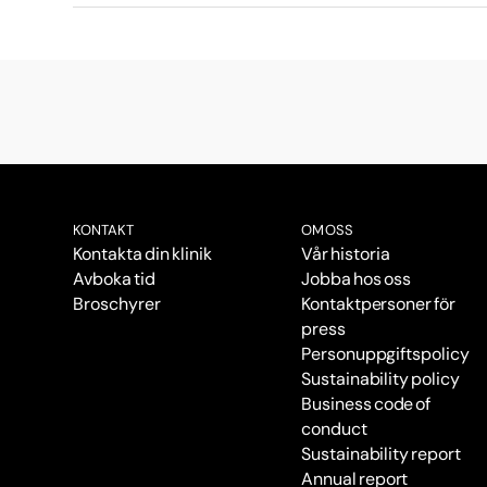
KONTAKT
OM OSS
Kontakta din klinik
Vår historia
Avboka tid
Jobba hos oss
Broschyrer
Kontaktpersoner för
press
Personuppgiftspolicy
Sustainability policy
Business code of
conduct
Sustainability report
Annual report