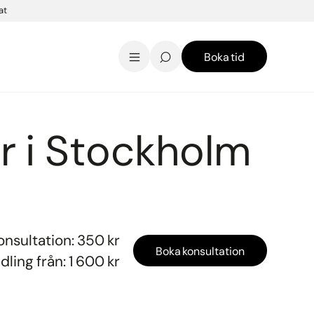
at
Boka tid
AK Skincare webbshop
Kontakt
English
r i Stockholm
onsultation: 350 kr
Boka konsultation
ling från: 1 600 kr