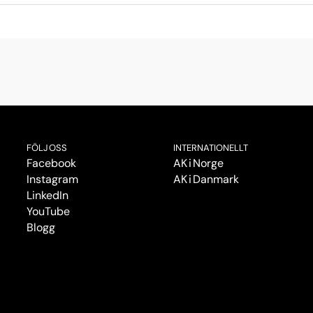
FÖLJ OSS
INTERNATIONELLT
Facebook
AK i Norge
Instagram
AK i Danmark
LinkedIn
YouTube
Blogg