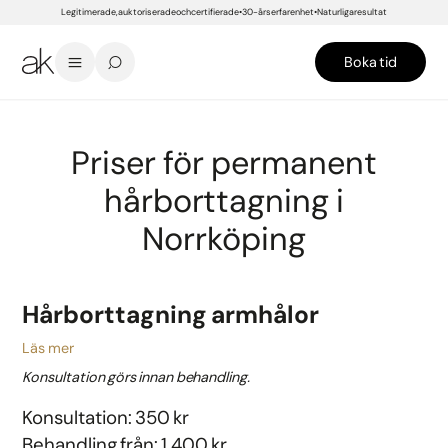
Legitimerade, auktoriserade och certifierade
30-års erfarenhet
Naturliga resultat
Boka tid
START
/
PRISER
/
NORRKÖPING
/
HUD- OCH KROPPSBEHANDLINGAR
/
PERMANENT HÅRBORTTAGNING
Priser för permanent
hårborttagning i
Norrköping
Hårborttagning armhålor
Läs mer
Konsultation görs innan behandling.
Konsultation: 350 kr
Behandling från: 1 400 kr