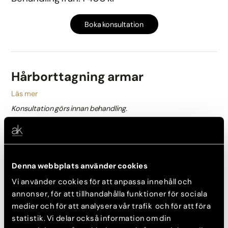
Boka konsultation
Hårborttagning armar
Läs mer
Konsultation görs innan behandling.
Konsultation: 350 kr
Behandling från: 2 100 kr
Denna webbplats använder cookies
Boka konsultation
Vi använder cookies för att anpassa innehåll och
annonser, för att tillhandahålla funktioner för sociala
medier och för att analysera vår trafik och för att föra
Hårborttagning lår
statistik. Vi delar också information om din