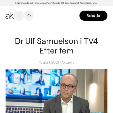
Legitimerade, auktoriserade och certifierade
30-års erfarenhet
Naturliga resultat
Boka tid
START
/
NYHETER
/
AKTUELLT
/
DR ULF SAMUELSON I TV4 EFTER FEM
Dr Ulf Samuelson i TV4
Efter fem
15 april, 2021
Aktuellt