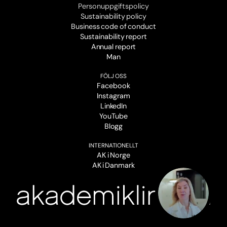
Personuppgiftspolicy
Sustainability policy
Business code of conduct
Sustainability report
Annual report
Man
FÖLJ OSS
Facebook
Instagram
LinkedIn
YouTube
Blogg
INTERNATIONELLT
AK i Norge
AK i Danmark