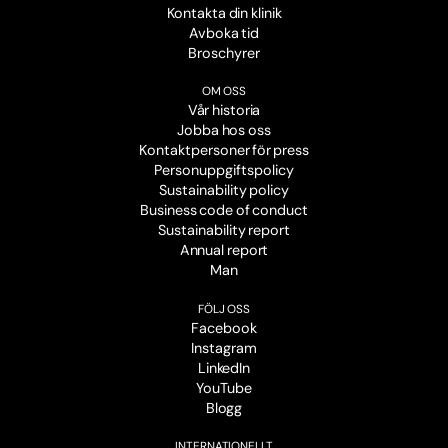
Kontakta din klinik
Avboka tid
Broschyrer
OM OSS
Vår historia
Jobba hos oss
Kontaktpersoner för press
Personuppgiftspolicy
Sustainability policy
Business code of conduct
Sustainability report
Annual report
Man
FÖLJ OSS
Facebook
Instagram
LinkedIn
YouTube
Blogg
INTERNATIONELLT