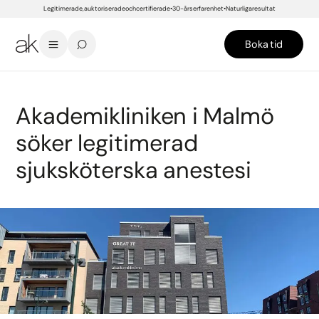
Legitimerade, auktoriserade och certifierade
30-års erfarenhet
Naturliga resultat
Boka tid
START
/
LEDIGA JOBB
/
AKADEMIKLINIKEN I MALMÖ SÖKER LEGITIMERAD SJUKSKÖTERSKA ANESTESI
Akademikliniken i Malmö
söker legitimerad
sjuksköterska anestesi