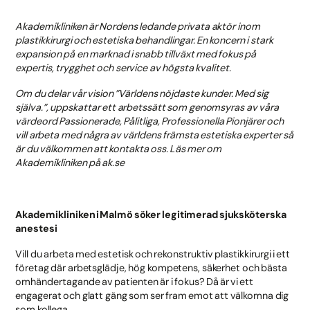
Akademikliniken är Nordens ledande privata aktör inom
plastikkirurgi och estetiska behandlingar. En koncern i stark
expansion på en marknad i snabb tillväxt med fokus på
expertis, trygghet och service av högsta kvalitet.
Om du delar vår vision ”Världens nöjdaste kunder. Med sig
själva.”, uppskattar ett arbetssätt som genomsyras av våra
värdeord Passionerade, Pålitliga, Professionella Pionjärer och
vill arbeta med några av världens främsta estetiska experter så
är du välkommen att kontakta oss. Läs mer om
Akademikliniken på ak.se
Akademikliniken i
Malmö
söker legitimerad sjuksköterska
anestesi
Vill du arbeta med estetisk och rekonstruktiv plastikkirurgi i ett
företag där arbetsglädje, hög kompetens, säkerhet och bästa
omhändertagande av patienten är i fokus? Då är vi ett
engagerat och glatt gäng som ser fram emot att välkomna dig
som kollega.