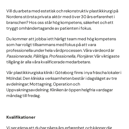
Vill du arbeta med estetisk och rekonstruktiv plastikkirurgi på
Nordens största privata aktör med över 30 års erfarenhet i
branschen? Hos oss står hög kompetens, säkerhet och ett
tryggt omhändertagande av patienten i fokus.
Du kommer att jobba i ett härligt team med hög kompetens
som har roligt tillsammans med fokus på att vara
professionella under hela vårdprocessen. Våra värdeord är
Passionerade, Pålitliga, Professionella, Pionjärer.
Vår viktigaste
tillgång är alla våra kvalificerade medarbetare.
Vår plastikkirurgiska klinik i Göteborg finns i nya fräscha lokaler i
Mölndal. Den kliniska verksamheten består i dagsläget av tre
avdelningar; Mottagning, Operation och
Uppvakningsavdelning. Kliniken är öppen helgfria vardagar
måndag till fredag.
Kvalifikationer
Vi ser gärna att du har några års erfarenhet och känner dig