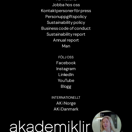
Jobba hos oss
Kontaktpersoner för press
Personuppgiftspolicy
Sustainability policy
Business code of conduct
Sustainability report
Annual report
Man
FÖLJ OSS
Facebook
Instagram
LinkedIn
YouTube
Blogg
INTERNATIONELLT
AK i Norge
AK i Danmark