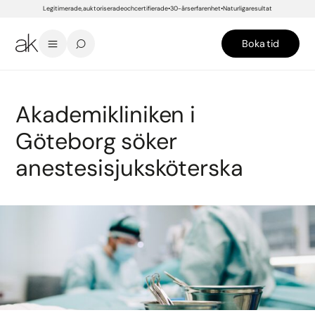
Legitimerade, auktoriserade och certifierade
30-års erfarenhet
Naturliga resultat
Boka tid
START
/
LEDIGA JOBB
/
AKADEMIKLINIKEN I GÖTEBORG SÖKER ANESTESISJUKSKÖTERSKA
Akademikliniken i
Göteborg söker
anestesisjuksköterska