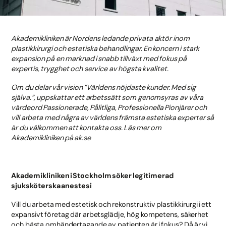
Akademikliniken är Nordens ledande privata aktör inom
plastikkirurgi och estetiska behandlingar. En koncern i stark
expansion på en marknad i snabb tillväxt med fokus på
expertis, trygghet och service av högsta kvalitet.
Om du delar vår vision ”Världens nöjdaste kunder. Med sig
själva.”, uppskattar ett arbetssätt som genomsyras av våra
värdeord Passionerade, Pålitliga, Professionella Pionjärer och
vill arbeta med några av världens främsta estetiska experter så
är du välkommen att kontakta oss. Läs mer om
Akademikliniken på ak.se
Akademikliniken i
Stockholm
söker legitimerad
sjuksköterska anestesi
Vill du arbeta med estetisk och rekonstruktiv plastikkirurgi i ett
expansivt företag där arbetsglädje, hög kompetens, säkerhet
och bästa omhändertagande av patienten är i fokus? Då är vi