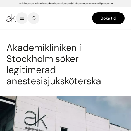
Legitimerade, auktoriserade och certifierade
30-års erfarenhet
Naturliga resultat
Boka tid
START
/
LEDIGA JOBB
/
AKADEMIKLINIKEN I STOCKHOLM SÖKER LEGITIMERAD ANESTESISJUKSKÖTERSKA
Akademikliniken i
Stockholm söker
legitimerad
anestesisjuksköterska