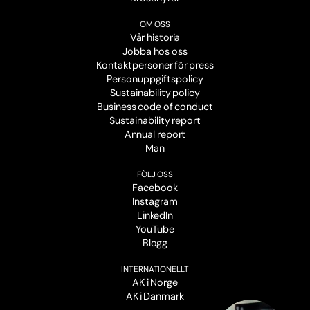
OM OSS
Vår historia
Jobba hos oss
Kontaktpersoner för press
Personuppgiftspolicy
Sustainability policy
Business code of conduct
Sustainability report
Annual report
Man
FÖLJ OSS
Facebook
Instagram
LinkedIn
YouTube
Blogg
INTERNATIONELLT
AK i Norge
AK i Danmark