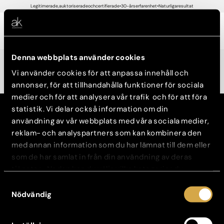
Legitimerade, auktoriserade och certifierade
30-års erfarenhet
Naturliga resultat
Boka tid
Denna webbplats använder cookies
START
/
FACEBOOK
Vi använder cookies för att anpassa innehåll och
annonser, för att tillhandahålla funktioner för sociala
medier och för att analysera vår trafik och för att föra
statistik. Vi delar också information om din
användning av vår webbplats med våra sociala medier,
KONTAKT
Kontakta din klinik
reklam- och analyspartners som kan kombinera den
Avboka tid
med annan information som du har lämnat till dem eller
Broschyrer
som de har samlat in från din användning av deras
tjänster. Nedan kan du välja vilka kategorier du
OM OSS
Vår historia
samtycker till och under ”Visa detaljer” hittar du även
Samtyckesval
Jobba hos oss
mer information om hur varje kategori används.
Nödvändig
Kontaktpersoner för press
Personuppgiftspolicy
Sustainability policy