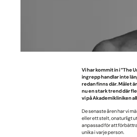
Vi har kommit in i ”The
ingrepp handlar inte län
redan finns där. Målet är
nu en stark trend där fle
vi på Akademikliniken al
De senaste åren har vi mär
eller ett stelt, onaturligt
anpassad för att förbättra
unika i varje person.