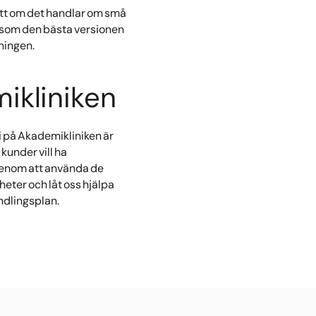
ett om det handlar om små
ut som den bästa versionen
vningen.
ikliniken
i på Akademikliniken är
 kunder vill ha
a genom att använda de
eter och låt oss hjälpa
andlingsplan.