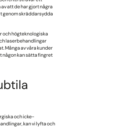
n av att de har gjort några
sultat genom skräddarsydda
er och högteknologiska
och laserbehandlingar
tat. Många av våra kunder
t någon kan sätta fingret
btila
rgiska och icke-
dlingar, kan vi lyfta och