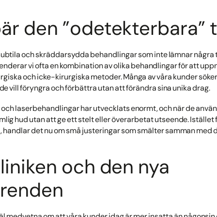
är den ”odetekterbara” 
ubtila och skräddarsydda behandlingar som inte lämnar några ty
erar vi ofta en kombination av olika behandlingar för att uppn
urgiska och icke-kirurgiska metoder. Många av våra kunder söker si
 vill föryngra och förbättra utan att förändra sina unika drag.
ox och laserbehandlingar har utvecklats enormt, och när de anvä
mlig hud utan att ge ett stelt eller överarbetat utseende. Istället
a, handlar det nu om små justeringar som smälter samman med di
iniken och den nya
trenden
väl medvetna om att våra kunder idag är mer insatta än någonsin 