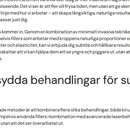
seende. Det vi ser är att fler vill frysa tiden, men utan att ge ske
 i linje med hur vi arbetar – att skapa långsiktiga, naturliga re
ssar just dig.
tis kommer in. Genom en kombination av minimalt invasiva teknik
lvis fillers som arbetar med kroppens naturliga proportioner 
er och elasticitet, kan vi erbjuda dig subtila och hållbara resul
kattar att vi kan hjälpa dem att se yngre och piggare ut, utan at
s.
ydda behandlingar för su
ade metoder är att kombinera flera olika behandlingar, både kiru
mpelvis använda fillers i kombination med avancerade laserbehan
utan att det ser överarbetat ut.