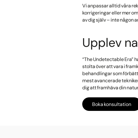
Vi anpassar alltid våra 
korrigeringar eller mer o
av dig själv – inte någon 
Upplev na
“The Undetectable Era” ha
stolta över att vara i fram
behandlingar som förbättr
mest avancerade tekniker
dig att framhäva din natur
Boka konsultation