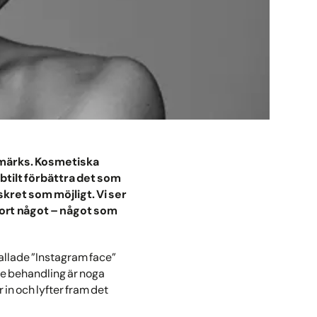
e märks. Kosmetiska
btilt förbättra det som
skret som möjligt. Vi ser
 gjort något – något som
kallade ”Instagram face”
arje behandling är noga
 in och lyfter fram det