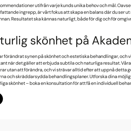
rekommendationer utifrån varje kunds unika behov och mål. Oavs
mfattande ingrepp, är vårt fokus att skapa en balans där du ser 
annan. Resultatet ska kännas naturligt, både för dig och för omgi
turlig skönhet på Akadem
r förändrat synen på skönhet och estetiska behandlingar, och v
kant när det gäller att erbjuda subtila och naturliga resultat. Våra
ar utan att förändra, och vi strävar alltid efter att uppnå dett
na och skräddarsydda behandlingsplaner. Utforska dina möjligh
liga skönhet – boka en konsultation för att få en individuell beh