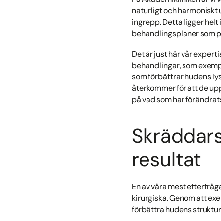
naturligt och harmoniskt ut
ingrepp. Detta ligger helt
behandlingsplaner som pa
Det är just här vår exper
behandlingar, som exempe
som förbättrar hudens lyst
återkommer för att de upps
på vad som har förändrat
Skräddars
resultat
En av våra mest efterfråg
kirurgiska. Genom att exe
förbättra hudens struktur 