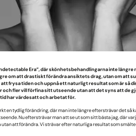
 Undetectable Era”, där skönhetsbehandlingarna inte längr
gre om att drastiskt förändra ansiktets drag, utan om att su
 att frysa tiden och uppnå ett naturligt resultat som är så di
r och fler vill förfina sitt utseende utan att det syns att de
ltid har värdesatt och arbetat för.
kt en tydlig förändring, där man inte längre eftersträvar det så 
 utseende. Nu eftersträvar man att se ut som sitt bästa jag, där v
 utan att förändra. Vi strävar efter naturliga resultat som smälter