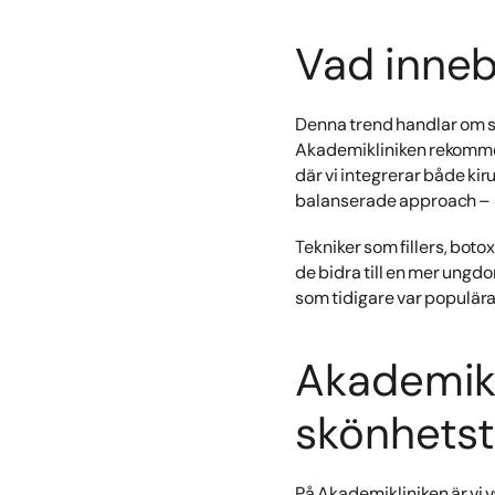
Vad inneb
Denna trend handlar om s
Akademikliniken rekommend
där vi integrerar både kir
balanserade approach – de
Tekniker som fillers, bot
de bidra till en mer ungdo
som tidigare var populär
Akademikl
skönhets
På Akademikliniken är vi 