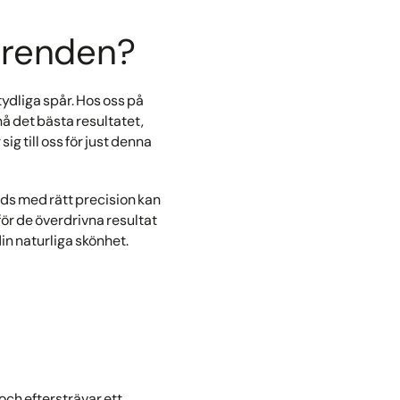
trenden?
dliga spår. Hos oss på
å det bästa resultatet,
g till oss för just denna
nds med rätt precision kan
 för de överdrivna resultat
n naturliga skönhet.
och eftersträvar ett