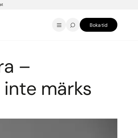
at
Boka tid
AK Skincare webbshop
Kontakt
English
ra –
inte märks