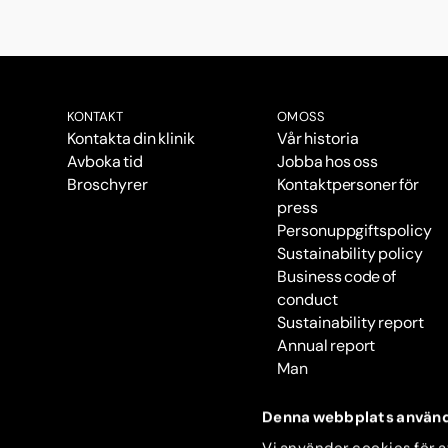
KONTAKT
OM OSS
Kontakta din klinik
Vår historia
Avboka tid
Jobba hos oss
Broschyrer
Kontaktpersoner för
press
Personuppgiftspolicy
Sustainability policy
Business code of
conduct
Sustainability report
Annual report
Man
Denna webbplats använd