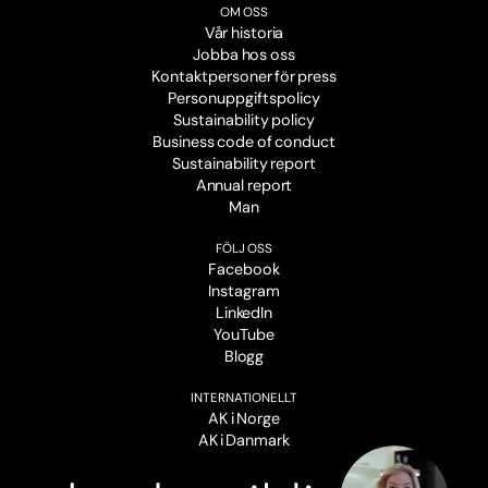
OM OSS
Vår historia
Jobba hos oss
Kontaktpersoner för press
Personuppgiftspolicy
Sustainability policy
Business code of conduct
Sustainability report
Annual report
Man
FÖLJ OSS
Facebook
Instagram
LinkedIn
YouTube
Blogg
INTERNATIONELLT
AK i Norge
AK i Danmark