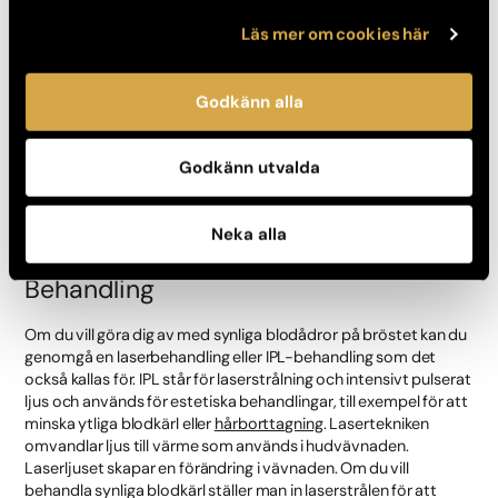
Läs mer om cookies här
Hälsoförändringar
En annan orsak till att du får synliga blodkärl är för att du har
Godkänn alla
försämrad hälsa. Om du går igenom mycket stress eller har
ökat din alkoholkonsumtion kan det vara en anledning till varför
du har synliga blodkärl. Du kan också få synliga blodkärl om du
Godkänn utvalda
har försämrad blodcirkulation.
Neka alla
Behandling
Om du vill göra dig av med synliga blodådror på bröstet kan du
genomgå en laserbehandling eller IPL-behandling som det
också kallas för. IPL står för laserstrålning och intensivt pulserat
ljus och används för estetiska behandlingar, till exempel för att
minska ytliga blodkärl eller
hårborttagning
. Lasertekniken
omvandlar ljus till värme som används i hudvävnaden.
Laserljuset skapar en förändring i vävnaden. Om du vill
behandla synliga blodkärl ställer man in laserstrålen för att