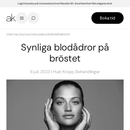
Legitimerade, auktoriserade och certifierade
30-års erfarenhet
Naturliga resultat
Boka tid
START
/
BLOGG
/
HUD
/
SYNLIGA BLODÅDROR PÅ BRÖSTET
Synliga blodådror på
bröstet
6 juli, 2023
Hud, Kropp, Behandlingar