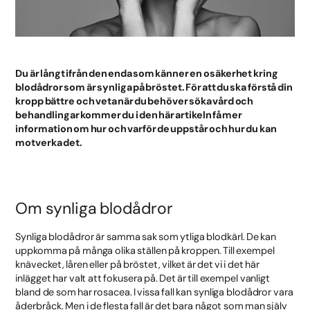
Du är långt ifrån den enda som känner en osäkerhet kring
blodådror som är synliga på bröstet. För att du ska förstå din
kropp bättre och veta när du behöver söka vård och
behandlingar kommer du i den här artikeln få mer
information om hur och varför de uppstår och hur du kan
motverka det.
Om synliga blodådror
Synliga blodådror är samma sak som ytliga blodkärl. De kan
uppkomma på många olika ställen på kroppen. Till exempel
knävecket, låren eller på bröstet, vilket är det vi i det här
inlägget har valt att fokusera på. Det är till exempel vanligt
bland de som har rosacea. I vissa fall kan synliga blodådror vara
åderbråck. Men i de flesta fall är det bara något som man själv