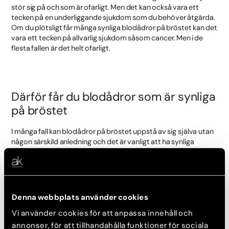
stör sig på och som är ofarligt. Men det kan också vara ett
tecken på en underliggande sjukdom som du behöver åtgärda.
Om du plötsligt får många synliga blodådror på bröstet kan det
vara ett tecken på allvarlig sjukdom såsom cancer. Men i de
flesta fallen är det helt ofarligt.
Därför får du blodådror som är synliga
på bröstet
I många fall kan blodådror på bröstet uppstå av sig själva utan
någon särskild anledning och det är vanligt att ha synliga
blodådror. Det är olika från person till person varför de uppstår
och nedan får du några exempel på vanliga anledningar till
varför man får synliga blodådror på bröstet.
Denna webbplats använder cookies
Hormonella förändringar
Vi använder cookies för att anpassa innehåll och
Om du börjat ta ett nytt preventivmedel, är gravid eller har
annonser, för att tillhandahålla funktioner för sociala