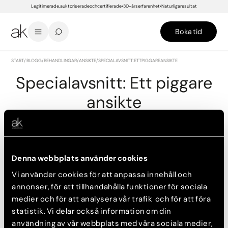
Legitimerade, auktoriserade och certifierade
30-års erfarenhet
Naturliga resultat
Boka tid
START
/
BLOGG
/
BEHANDLINGAR
/
ANSIKTE
/
SPECIALAVSNITT: ETT PIGGARE ANSIKTE
Specialavsnitt: Ett piggare
ansikte
18 september, 2015
Podcast, Okategoriserat, Aktuellt, Ansikte
Denna webbplats använder cookies
Vi använder cookies för att anpassa innehåll och
Programledaren Tove Norström pratar med vår
annonser, för att tillhandahålla funktioner för sociala
injektionssjuksköterska Marika Erlandsson som berättar om
medier och för att analysera vår trafik och för att föra
vad man kan göra för att få ett piggare ansikte. Vad finns det
för alternativ när allt börjar hänga? Kan man återfå förlorad
statistik. Vi delar också information om din
volym? Kan man bli av med sina rynkor?
användning av vår webbplats med våra sociala medier,