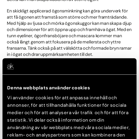
En skickligt applicerad ögonsminkning kan göra underverk för
att få ögonen att framstå som större och mer framträdande.
Med hjälp av ljusa och mörka ögonskuggor kan man skapa djup
och dimensioner för att öppna upp och framhäva ögat. Med en
tunn eyeliner, ögonfransböjare och mascara kommer man
också långt genom att fokusera på de mellersta och yttre
fransarna. Tänk också på att välskötta och formade bryn ramar
in i ögat och drar uppmärksamheten till det.
Men om du är trött på att alltid behöva sminka dina ögon och
är ute efter ett naturligt resultat som är bestående kan du
kontakta oss för en konsultation av ögonlocksplastik. Med
hjälp av
ögonlocksplastik
kan man öppna upp ögonen
Denna webbplats använder cookies
permanent och på så vis åtgärda till exempel trötta eller
svullna ögon som uppfattas som små.
Vi använder cookies för att anpassa innehåll och
annonser, för att tillhandahålla funktioner för sociala
medier och för att analysera vår trafik och för att föra
Naturliga proportioner
statistik. Vi delar också information om din
användning av vår webbplats med våra sociala medier,
Hos oss på Akademikliniken är det viktigt att tillsammans
diskutera dina önskemål och gå igenom realistiska
reklam- och analyspartners som kan kombinera den