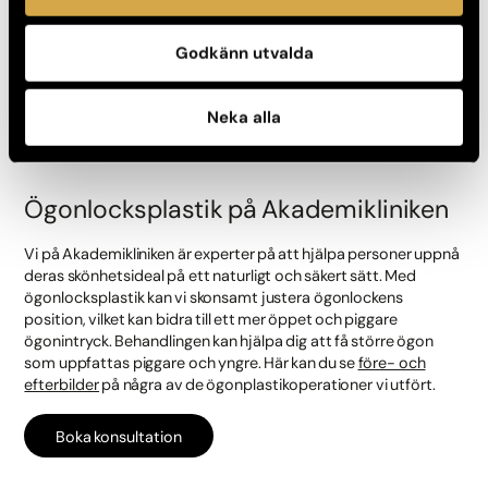
Med åren kan ögonlocken börja hänga, vilket kan skapa ett
Godkänn utvalda
intryck av mindre ögon. Faktorer som genetik, ålder och
solskador kan leda till att huden förlorar sin elasticitet, vilket får
ögonlocken att hänga över ögat. Detta kan inte bara påverka
Neka alla
ens utseende och psykiska välmående utan även synfältet i
vissa fall.
Ögonlocksplastik på Akademikliniken
Vi på Akademikliniken är experter på att hjälpa personer uppnå
deras skönhetsideal på ett naturligt och säkert sätt. Med
ögonlocksplastik kan vi skonsamt justera ögonlockens
position, vilket kan bidra till ett mer öppet och piggare
ögonintryck. Behandlingen kan hjälpa dig att få större ögon
som uppfattas piggare och yngre. Här kan du se
före- och
efterbilder
på några av de ögonplastikoperationer vi utfört.
Boka konsultation