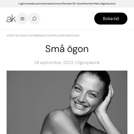
Legitimerade, auktoriserade och certifierade
30-års erfarenhet
Naturliga resultat
Boka tid
START
/
BLOGG
/
PLASTIKKIRURGI
/
ÖGONPLASTIK
/
SMÅ ÖGON
Små ögon
28 september, 2023
Ögonplastik