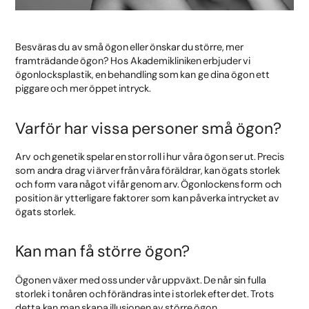
Besväras du av små ögon eller önskar du större, mer
framträdande ögon? Hos Akademikliniken erbjuder vi
ögonlocksplastik, en behandling som kan ge dina ögon ett
piggare och mer öppet intryck.
Varför har vissa personer små ögon?
Arv och genetik spelar en stor roll i hur våra ögon ser ut. Precis
som andra drag vi ärver från våra föräldrar, kan ögats storlek
och form vara något vi får genom arv. Ögonlockens form och
position är ytterligare faktorer som kan påverka intrycket av
ögats storlek.
Kan man få större ögon?
Ögonen växer med oss under vår uppväxt. De når sin fulla
storlek i tonåren och förändras inte i storlek efter det. Trots
detta kan man skapa illusionen av större ögon.