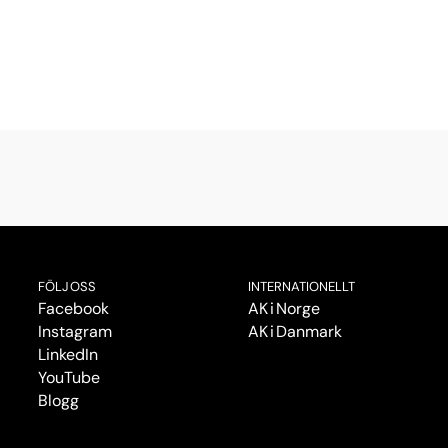
FÖLJ OSS
INTERNATIONELLT
Facebook
AK i Norge
Instagram
AK i Danmark
LinkedIn
YouTube
Blogg