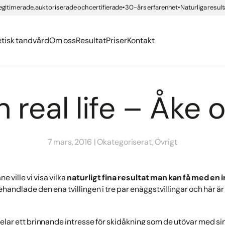
erättelser
org
egitimerade, auktoriserade och certifierade
30-års erfarenhet
Naturliga result
ngar med compositematerial
ning IPL
er
ing
Health
nden
 tandvård
g Brilliant Smile
etisk tandvård
Om oss
Resultat
Priser
Kontakt
n real life – Åke
7 mars, 2016
Okategoriserat, Övrigt
 ville vi visa vilka
naturligt fina resultat man kan få med en
handlade den ena tvillingen i tre par enäggstvillingar och här är
elar ett brinnande intresse för skidåkning som de utövar med sin