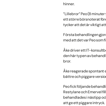
hinner.
”Lillebror” Peo (8 minuter
ett större börsnoterat före
tycker att det är viktigt 
Första behandlingen gjord
med att det var Peo som f
Åke driver ett IT-konsultb
den här typen av behandli
bror.
Åke reagerade spontant ef
bättre och piggare version
Peo fick följande behandl
Restylane och Emervel fill
behandlades i nästipp oc
att ge ett piggare intryck.