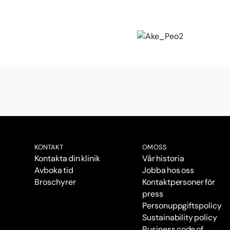
KONTAKT
OM OSS
Kontakta din klinik
Vår historia
Avboka tid
Jobba hos oss
Broschyrer
Kontaktpersoner för
press
Personuppgiftspolicy
Sustainability policy
Business code of