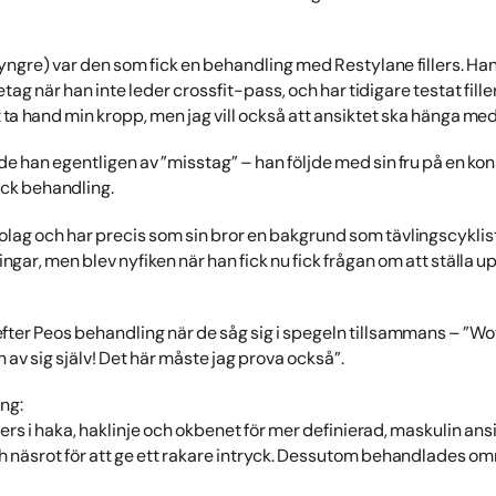
 yngre) var den som fick en behandling med Restylane fillers. Han
tag när han inte leder crossfit-pass, och har tidigare testat fillers
att ta hand min kropp, men jag vill också att ansiktet ska hänga me
e han egentligen av ”misstag” – han följde med sin fru på en kon
ick behandling.
olag och har precis som sin bror en bakgrund som tävlingscyklist
ngar, men blev nyfiken när han fick nu fick frågan om att ställa 
ter Peos behandling när de såg sig i spegeln tillsammans – ”Wow
 av sig själv! Det här måste jag prova också”.
ing:
ers i haka, haklinje och okbenet för mer definierad, maskulin an
h näsrot för att ge ett rakare intryck. Dessutom behandlades o