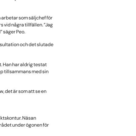
 arbetar som säljchef för
 vid några tillfällen. ”Jag
d” säger Peo.
sultation och det slutade
. Han har aldrig testat
upp tillsammans med sin
, det är som att se en
siktskontur. Näsan
mrådet under ögonen för