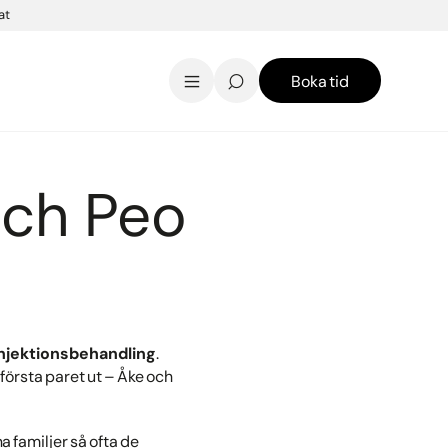
at
Boka tid
AK Skincare webbshop
Kontakt
English
 och Peo
 injektionsbehandling
.
 första paret ut – Åke och
a familjer så ofta de