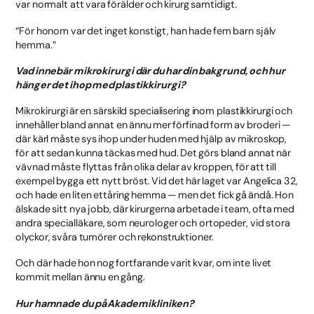
var normalt att vara förälder och kirurg samtidigt.
“För honom var det inget konstigt, han hade fem barn själv
hemma.”
Vad innebär mikrokirurgi där du har din bakgrund, och hur
hänger det ihop med plastikkirurgi?
Mikrokirurgi är en särskild specialisering inom plastikkirurgi och
innehåller bland annat en ännu mer förfinad form av broderi —
där kärl måste sys ihop under huden med hjälp av mikroskop,
för att sedan kunna täckas med hud. Det görs bland annat när
vävnad måste flyttas från olika delar av kroppen, för att till
exempel bygga ett nytt bröst. Vid det här laget var Angelica 32,
och hade en liten ettåring hemma — men det fick gå ändå. Hon
älskade sitt nya jobb, där kirurgerna arbetade i team, ofta med
andra specialläkare, som neurologer och ortopeder, vid stora
olyckor, svåra tumörer och rekonstruktioner.
Och där hade hon nog fortfarande varit kvar, om inte livet
kommit mellan ännu en gång.
Hur hamnade du på Akademikliniken?