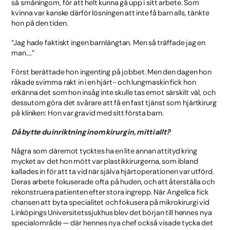
så småningom, för att helt kunna gå upp i sitt arbete. Som
kvinna var kanske därför lösningen att inte få barn alls, tänkte
hon på den tiden.
“Jag hade faktiskt ingen barnlängtan. Men så träffade jag en
man….”
Först berättade hon ingenting på jobbet. Men den dagen hon
råkade svimma rakt in i en hjärt- och lungmaskin fick hon
erkänna det som hon insåg inte skulle tas emot särskilt väl, och
dessutom göra det svårare att få en fast tjänst som hjärtkirurg
på kliniken: Hon var gravid med sitt första barn.
Då bytte du inriktning inom kirurgin, mitt i allt?
Några som däremot tycktes ha en lite annan attityd kring
mycket av det hon mött var plastikkirurgerna, som ibland
kallades in för att ta vid när själva hjärtoperationen var utförd.
Deras arbete fokuserade ofta på huden, och att återställa och
rekonstruera patienten efter stora ingrepp. När Angelica fick
chansen att byta specialitet och fokusera på mikrokirurgi vid
Linköpings Universitetssjukhus blev det början till hennes nya
specialområde — där hennes nya chef också visade tycka det