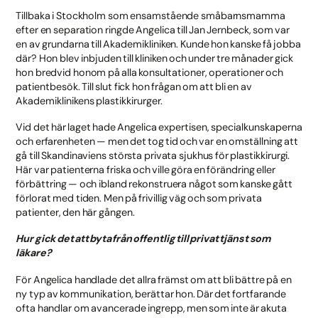
Tillbaka i Stockholm som ensamstående småbarnsmamma
efter en separation ringde Angelica till Jan Jernbeck, som var
en av grundarna till Akademikliniken. Kunde hon kanske få jobba
där? Hon blev inbjuden till kliniken och under tre månader gick
hon bredvid honom på alla konsultationer, operationer och
patientbesök. Till slut fick hon frågan om att bli en av
Akademiklinikens plastikkirurger.
Vid det här laget hade Angelica expertisen, specialkunskaperna
och erfarenheten — men det tog tid och var en omställning att
gå till Skandinaviens största privata sjukhus för plastikkirurgi.
Här var patienterna friska och ville göra en förändring eller
förbättring — och ibland rekonstruera något som kanske gått
förlorat med tiden. Men på frivillig väg och som privata
patienter, den här gången.
Hur gick det att byta från offentlig till privat tjänst som
läkare?
För Angelica handlade det allra främst om att bli bättre på en
ny typ av kommunikation, berättar hon. Där det fortfarande
ofta handlar om avancerade ingrepp, men som inte är akuta