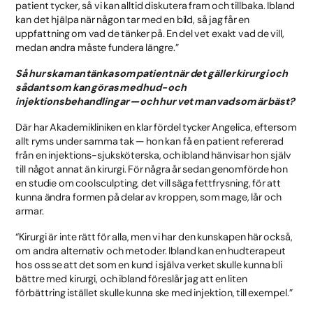
patient tycker, så vi kan alltid diskutera fram och tillbaka. Ibland
kan det hjälpa när någon tar med en bild, så jag får en
uppfattning om vad de tänker på. En del vet exakt vad de vill,
medan andra måste fundera längre.”
Så hur ska man tänka som patient när det gäller kirurgi och
sådant som kan göras med hud- och
injektionsbehandlingar — och hur vet man vad som är bäst?
Där har Akademikliniken en klar fördel tycker Angelica, eftersom
allt ryms under samma tak — hon kan få en patient refererad
från en injektions-sjuksköterska, och ibland hänvisar hon själv
till något annat än kirurgi. För några år sedan genomförde hon
en studie om coolsculpting, det vill säga fettfrysning, för att
kunna ändra formen på delar av kroppen, som mage, lår och
armar.
“Kirurgi är inte rätt för alla, men vi har den kunskapen här också,
om andra alternativ och metoder. Ibland kan en hudterapeut
hos oss se att det som en kund i själva verket skulle kunna bli
bättre med kirurgi, och ibland föreslår jag att en liten
förbättring istället skulle kunna ske med injektion, till exempel.”