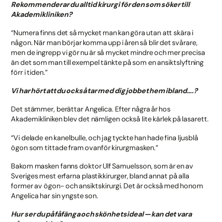
Rekommenderar du alltid kirurgi för den som söker till
Akademikliniken?
“Numera finns det så mycket man kan göra utan att skära i
någon. När man börjar komma upp i åren så blir det svårare,
men de ingrepp vi gör nu är så mycket mindre och mer precisa
än det som man till exempel tänkte på som en ansiktslyftning
förr i tiden.”
Vi har hört att du också tar med dig jobbet hem ibland….?
Det stämmer, berättar Angelica. Efter några år hos
Akademikliniken blev det nämligen också lite kärlek på lasarett.
“Vi delade en kanelbulle, och jag tyckte han hade fina ljusblå
ögon som tittade fram ovanför kirurgmasken.”
Bakom masken fanns doktor Ulf Samuelsson, som är en av
Sveriges mest erfarna plastikkirurger, bland annat på alla
former av ögon- och ansiktskirurgi. Det är också med honom
Angelica har sin yngste son.
Hur ser du på fåfänga och skönhetsideal — kan det vara