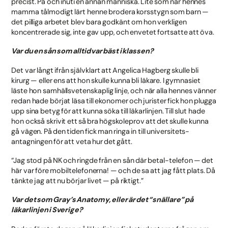
precist. På och inuti en annan människa. Lite som när hennes
mamma tålmodigt lärt henne brodera korsstygn som barn —
det pilliga arbetet blev bara godkänt om hon verkligen
koncentrerade sig, inte gav upp, och envetet fortsatte att öva.
Var du en sån som alltid var bäst i klassen?
Det var långt ifrån självklart att Angelica Hagberg skulle bli
kirurg — eller ens att hon skulle kunna bli läkare. I gymnasiet
läste hon samhällsvetenskaplig linje, och när alla hennes vänner
redan hade börjat läsa till ekonomer och jurister fick hon plugga
upp sina betyg för att kunna söka till läkarlinjen. Till slut hade
hon också skrivit ett så bra högskoleprov att det skulle kunna
gå vägen. På den tiden fick man ringa in till universitets-
antagningen för att veta hur det gått.
“Jag stod på NK och ringde från en sån där betal-telefon — det
här var före mobiltelefonerna! — och de sa att jag fått plats. Då
tänkte jag att nu börjar livet — på riktigt.”
Var det som Gray’s Anatomy, eller är det “snällare” på
läkarlinjen i Sverige?