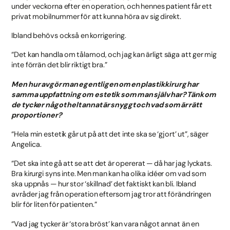
under veckorna efter en operation, och hennes patient får ett
privat mobilnummer för att kunna höra av sig direkt.
Ibland behövs också en korrigering.
“Det kan handla om tålamod, och jag kan ärligt säga att ger mig
inte förrän det blir riktigt bra.”
Men hur avgör man egentligen om en plastikkirurg har
samma uppfattning om estetik som man själv har? Tänk om
de tycker något helt annat är snyggt och vad som är rätt
proportioner?
“Hela min estetik går ut på att det inte ska se ‘gjort’ ut”, säger
Angelica.
“Det ska inte gå att se att det är opererat — då har jag lyckats.
Bra kirurgi syns inte. Men man kan ha olika idéer om vad som
ska uppnås — hur stor ‘skillnad’ det faktiskt kan bli. Ibland
avråder jag från operation eftersom jag tror att förändringen
blir för liten för patienten.”
“Vad jag tycker är ‘stora bröst’ kan vara något annat än en