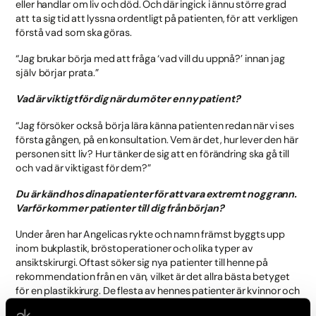
eller handlar om liv och död. Och där ingick i ännu större grad
att ta sig tid att lyssna ordentligt på patienten, för att verkligen
förstå vad som ska göras.
“Jag brukar börja med att fråga ‘vad vill du uppnå?’ innan jag
själv börjar prata.”
Vad är viktigt för dig när du möter en ny patient?
“Jag försöker också börja lära känna patienten redan när vi ses
första gången, på en konsultation. Vem är det, hur lever den här
personen sitt liv? Hur tänker de sig att en förändring ska gå till
och vad är viktigast för dem?”
Du är känd hos dina patienter för att vara extremt noggrann.
Varför kommer patienter till dig från början?
Under åren har Angelicas rykte och namn främst byggts upp
inom bukplastik, bröstoperationer och olika typer av
ansiktskirurgi. Oftast söker sig nya patienter till henne på
rekommendation från en vän, vilket är det allra bästa betyget
för en plastikkirurg. De flesta av hennes patienter är kvinnor och
över fyrtio, även om hon också tar emot många yngre