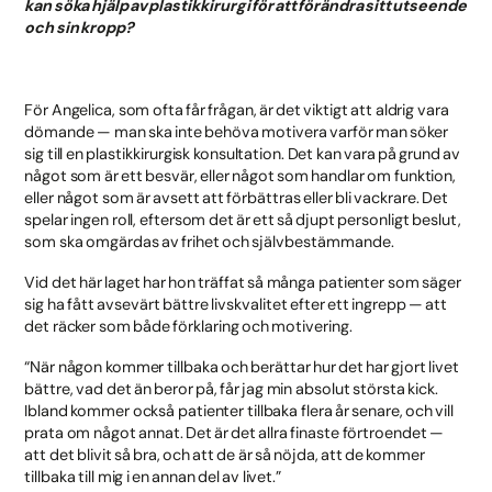
kan söka hjälp av plastikkirurgi för att förändra sitt utseende
och sin kropp?
För Angelica, som ofta får frågan, är det viktigt att aldrig vara
dömande — man ska inte behöva motivera varför man söker
sig till en plastikkirurgisk konsultation. Det kan vara på grund av
något som är ett besvär, eller något som handlar om funktion,
eller något som är avsett att förbättras eller bli vackrare. Det
spelar ingen roll, eftersom det är ett så djupt personligt beslut,
som ska omgärdas av frihet och självbestämmande.
Vid det här laget har hon träffat så många patienter som säger
sig ha fått avsevärt bättre livskvalitet efter ett ingrepp — att
det räcker som både förklaring och motivering.
“När någon kommer tillbaka och berättar hur det har gjort livet
bättre, vad det än beror på, får jag min absolut största kick.
Ibland kommer också patienter tillbaka flera år senare, och vill
prata om något annat. Det är det allra finaste förtroendet —
att det blivit så bra, och att de är så nöjda, att de kommer
tillbaka till mig i en annan del av livet.”