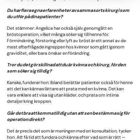
Du har flera egna erfarenheter av samma sorts kirurgi som
du utför på dina patienter?
Det stämmer: Angelica har också själv genomgått en
bröstoperation, vilket många söker sig till henne för.
Förminskning, förstoring eller lyft av bröst är ett annat av de
mest efterfrågade ingreppen hos kvinnor som gått igenom
graviditet, eller bara önskar en förändring.
Tror du det gör skillnad att du är kvinna och kirurg, för den
som söker sig till dig?
Kanske, funderar hon: Ibland berättar patienter också för henne
att det kan kännas lättare att prata med en kvinna. Det kan
vara enklare att visa sig utan kläder, och prata om intima
detaljer kring kroppen.
Går det bra att komma till dig utan att sen bestämma sig för
operation direkt?
Det är precis det som är meningen med en konsultation, tycker
hon. Att få tid att fundera och känna efter vad som är rätt —