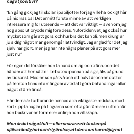
något positivt?
“En gång gick jag till skolan i papiljotter för jag ville ha lockigt hår
på niornas bal. Det är mitt första minne av att verkligen
intressera mig för utseende — att det var viktigt — även om jag
nog absolut brydde mig före dess. Nuförtiden vet jag också hur
mycket som går att göra, och hur bra det kan bli, men kirurgi är
ju aldrig något man genomgår lättvindigt. Jag är glad för det jag
själv har gjort, men jag har inte några planer på att göra mer
just nu.”
För egen del försöker hon ta hand om sig och träna, och det
händer att hon sätter lite botox i pannan på sig själv, på grund
av tidsbrist. Med en son på två och ett halvt år och en dotter
på femton finns inte mängder av tid att göra behandlingar eller
något större än så.
Händerna är fortfarande hennes allra viktigaste redskap, med
kortklippta naglar på fingrarna som ofta gör rörelser i luften när
hon beskriver en form eller en linje hon vill skapa.
Men är det något fult — eller snarare ett tecken på
självständighet och frigörelse; att den som har möjlighet