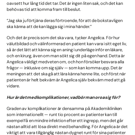
oavsett hur lång tid det tar. Det är ingen liten sak, och det kan
behövas tid att komma fram till beslut.
“Jag ska ju förtjäna deras förtroende, för att de bokstavligen
ska känna att de kan lägga sig i mina händer.”
Och det är precis som det ska vara, tycker Angelica. För hur
välutbildad och välinformerad en patient kan vara i sitt eget liv,
så är det lätt att känna sig en aning i underläge inför en läkare,
och en kirurg, även om man sökt sig dit på egen hand. Detta är
Angelica väldigt medveten om, och hon försöker besvara alla
frågor — inklusive om sig själv — som kan komma upp. Det är
meningen att det ska gå att lära känna henne lite, och först när
patienten är helt bekväm är Angelica själv bekväm med att gå
vidare.
Hur är det med komplikationer, vad bör man oroa sig för?
Graden av komplikationer är densamma på Akademikliniken
som internationellt — runt tio procent av patienter kan till
exempel få en mindre infektion efter ett ingrepp, men det går
nästan alltid att lösa direkt med behandling. För Angelica är det
viktigt att vara tillgänglig nästan dygnet runt för sina patienter