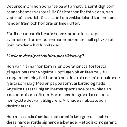
Det är som om hon börjar se på ett annat vis, samtidigt som
hennes händer vaknar till liv. Så tittar hon lite från sidan, och
vrider på huvudet för att ta in flera vinklar. Ibland kommer ena
handen fram och hon drar en linje i luften.
För likt en konstnär består hennes arbete i att skapa
symmetrier, former och en harmoni som ser helt självklar ut.
Som om den alltid funnits där.
Hur kom det sig att du blev plastikkirurg?
Hon var 14 år när hon kom in i en operationssal för första
gången, berättar Angelica. Uppflugen på en liten pall, i full
kirurg-mundering fick hon stå och titta rakt ner på ett bultande
hjärta som slog. Med en pappa som var kardiolog hade
Angelica tjatat till sig en lite mer spännande prao-plats än
klasskompisarna i åttan. Hon minns det gröna kaklet och att
hon tyckte det var väldigt rent. Allt hade skrubbats och
desinficerats.
Hon minns också sin fascination inför kirurgerna — och hur
deras händer rörde sig när de arbetade. Metodiskt, noggrant,