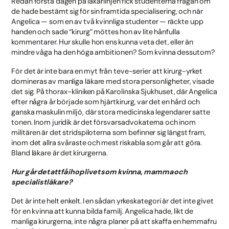
Redan första dagen på läkarlinjen fick studenterna frågan om
de hade bestämt sig för sin framtida specialisering, och när
Angelica — som en av två kvinnliga studenter — räckte upp
handen och sade “kirurg” möttes hon av lite hånfulla
kommentarer. Hur skulle hon ens kunna veta det, eller än
mindre våga ha den höga ambitionen? Som kvinna dessutom?
För det är inte bara en myt från teve-serier att kirurg-yrket
domineras av manliga läkare med stora personligheter, visade
det sig. På thorax-kliniken på Karolinska Sjukhuset, där Angelica
efter några år började som hjärtkirurg, var det en hård och
ganska maskulin miljö, där stora medicinska legendarer satte
tonen. Inom juridik är det försvarsadvokaterna och inom
militären är det stridspiloterna som befinner sig längst fram,
inom det allra svåraste och mest riskabla som går att göra.
Bland läkare är det kirurgerna.
Hur går det att få ihop livet som kvinna, mamma och
specialistläkare?
Det är inte helt enkelt. I en sådan yrkeskategori är det inte givet
för en kvinna att kunna bilda familj. Angelica hade, likt de
manliga kirurgerna, inte några planer på att skaffa en hemmafru