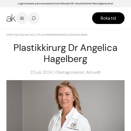
Legitimerade, auktoriserade och certifierade
30-års erfarenhet
Naturliga resultat
Boka tid
START
/
BLOGG
/
AKTUELLT
/
PLASTIKKIRURG DR ANGELICA HAGELBERG
Plastikkirurg Dr Angelica
Hagelberg
23 juli, 2024
Okategoriserat, Aktuellt