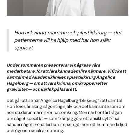
Hon är kvinna, mamma och plastikkirurg — det
patienterna vill ha hjälp med har hon själv
upplevt
Under sommaren presenterar vi några av våra
medarbetare, för att lära känna dem lite närmare. Vi fick ett
samtal med Akademiklinikens plastikkirurg Angelica
Hagelberg — om att vara kvinna, om kroppen efter
graviditet — och kärlek på lasarett.
Det går att se när Angelica Hagelberg “blir kirurg” i ett samtal.
Hon föreslår aldrig någonting själv, och det känns inte som om
hon studerar människor runtomkring. Men när hon får frågan
om något specifikt — som “kan jag göra ett ansiktslyft?” så
händer något. Först ler hon lite, sen gör hon ett hummande ljud
och ögonen smalnar en aning.