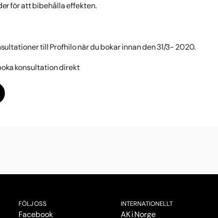
der för att bibehålla effekten.
nsultationer till Profhilo när du bokar innan den 31/3- 2020.
boka konsultation direkt
FÖLJ OSS
INTERNATIONELLT
Facebook
AK i Norge