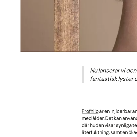
Nu lanserar vi de
fantastisk lyster
Profhilo
är en injicerbar a
med ålder. Det kan använda
där huden visar synliga t
återfuktning, samt en ökad