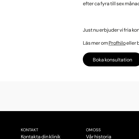
efter ca fyra till sex måna
Just nu erbjuder vi fria ko
Läs mer om
Profhilo
eller 
Boka konsultation
KONTAKT
OM OSS
Kontakta din klinik
Vår historia