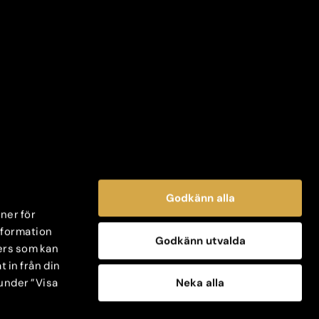
Godkänn alla
oner för
information
Godkänn utvalda
ers som kan
 in från din
Neka alla
 under ”Visa