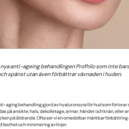
n nya anti-ageing behandlingen Profhilo som inte bar
 och spänst utan även förbättrar vävnaden i huden.
nti-aging behandling gjord av hyaluronsyra för hud som förlorar s
s på ansikte, hals, dekolletage, armar, händer och knän, eller a
ecken på åldrande. Ofta ser vi en omedelbar märkbar förbättring
 fasthet och minimering av linjer.