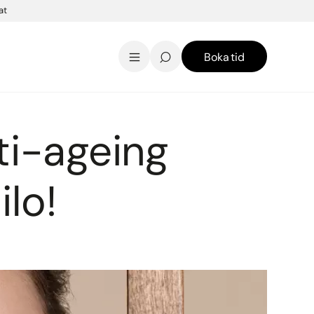
at
Boka tid
AK Skincare webbshop
Kontakt
English
ti-ageing
lo!