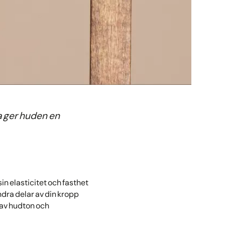
a ger huden en
in elasticitet och fasthet
ndra delar av din kropp
 av hudton och