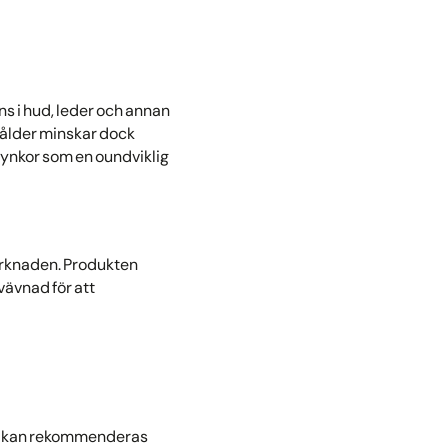
s i hud, leder och annan
d ålder minskar dock
rynkor som en oundviklig
arknaden. Produkten
vävnad för att
ng kan rekommenderas