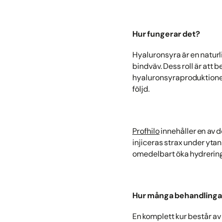
Hur fungerar det?
Hyaluronsyra är en naturl
bindväv. Dess roll är att 
hyaluronsyraproduktionen
följd.
Profhilo
innehåller en av 
injiceras strax under yta
omedelbart öka hydrering
Hur många behandlinga
En komplett kur består a