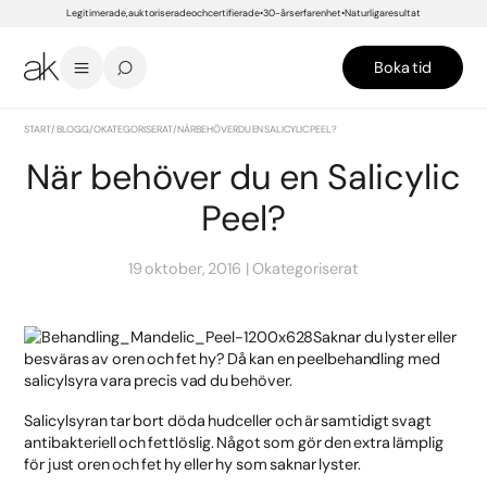
Legitimerade, auktoriserade och certifierade
30-års erfarenhet
Naturliga resultat
Boka tid
START
/
BLOGG
/
OKATEGORISERAT
/
NÄR BEHÖVER DU EN SALICYLIC PEEL?
När behöver du en Salicylic
Peel?
19 oktober, 2016
Okategoriserat
Saknar du lyster eller
besväras av oren och fet hy? Då kan en peelbehandling med
salicylsyra vara precis vad du behöver.
Salicylsyran tar bort döda hudceller och är samtidigt svagt
antibakteriell och fettlöslig. Något som gör den extra lämplig
för just oren och fet hy eller hy som saknar lyster.