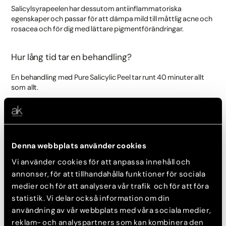
Salicylsyrapeelen har dessutom antiinflammatoriska
egenskaper och passar för att dämpa mild till måttlig acne och
rosacea och för dig med lättare pigmentförändringar.
Hur lång tid tar en behandling?
En behandling med Pure Salicylic Peel tar runt 40 minuter allt
som allt.
Hudterapeuten tipsar
För att du ska få bästa möjliga resultat rekommenderar vi att
Denna webbplats använder cookies
du gör behandlingen i en kur på tre till sex behandlingar med 2-
4 veckor mellan varje behandling. Efter en sådan
Vi använder cookies för att anpassa innehåll och
kurbehandling kan du göra uppföljande behandlingar varannan
annonser, för att tillhandahålla funktioner för sociala
till var tredje månad för att underhålla resultatet.
medier och för att analysera vår trafik och för att föra
statistik. Vi delar också information om din
Vad kostar det?
användning av vår webbplats med våra sociala medier,
reklam- och analyspartners som kan kombinera den
Du kan göra behandlingar med Pure Saliclic Peel på alla våra