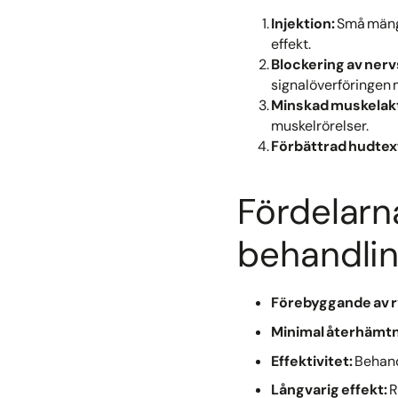
Injektion:
Små mängd
effekt.
Blockering av nerv
signalöverföringen 
Minskad muskelakt
muskelrörelser.
Förbättrad hudtex
Fördelar
behandlin
Förebyggande av r
Minimal återhämtn
Effektivitet:
Behandl
Långvarig effekt:
R