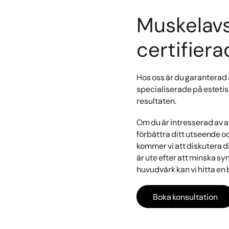
Muskelav
certifier
Hos oss är du garanterad a
specialiserade på estetis
resultaten.
Om du är intresserad av a
förbättra ditt utseende o
kommer vi att diskutera d
är ute efter att minska s
huvudvärk kan vi hitta en
Boka konsultation