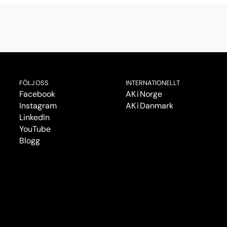
FÖLJ OSS
INTERNATIONELLT
Facebook
AK i Norge
Instagram
AK i Danmark
LinkedIn
YouTube
Blogg