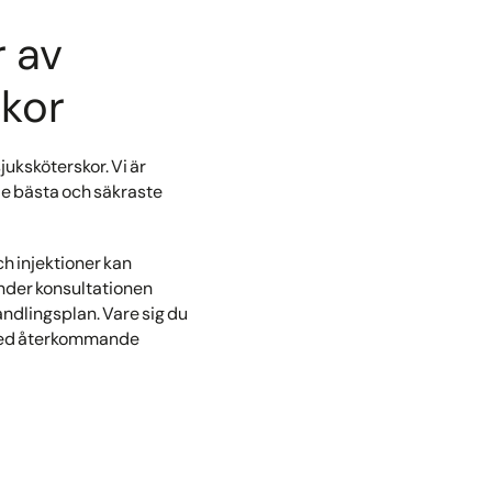
 av
skor
juksköterskor. Vi är
de bästa och säkraste
h injektioner kan
Under konsultationen
ndlingsplan. Vare sig du
p med återkommande