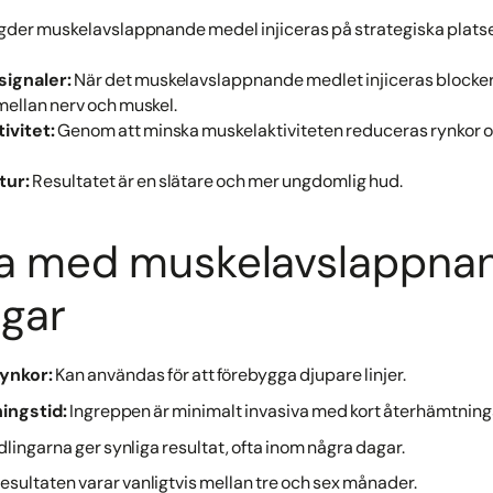
er muskelavslappnande medel injiceras på strategiska platse
signaler:
När det muskelavslappnande medlet injiceras blocker
mellan nerv och muskel.
ivitet:
Genom att minska muskelaktiviteten reduceras rynkor oc
tur:
Resultatet är en slätare och mer ungdomlig hud.
na med muskelavslappna
gar
ynkor:
Kan användas för att förebygga djupare linjer.
ingstid:
Ingreppen är minimalt invasiva med kort återhämtning
ingarna ger synliga resultat, ofta inom några dagar.
esultaten varar vanligtvis mellan tre och sex månader.