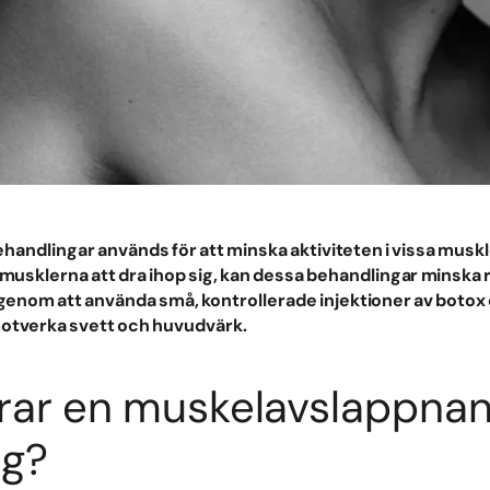
ndlingar används för att minska aktiviteten i vissa muskl
usklerna att dra ihop sig, kan dessa behandlingar minska ryn
genom att använda små, kontrollerade injektioner av botox
motverka svett och huvudvärk.
rar en muskelavslappna
ng?