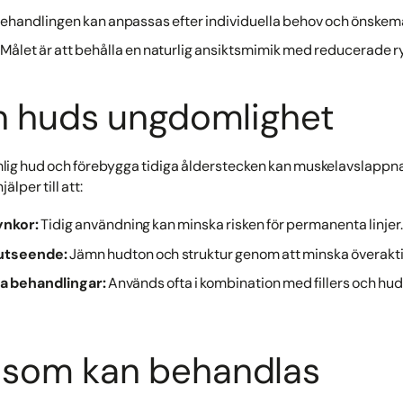
ehandlingen kan anpassas efter individuella behov och önskemå
Målet är att behålla en naturlig ansiktsmimik med reducerade r
n huds ungdomlighet
mlig hud och förebygga tidiga ålderstecken kan muskelavslapp
älper till att:
ynkor:
Tidig användning kan minska risken för permanenta linjer.
 utseende:
Jämn hudton och struktur genom att minska överakti
a behandlingar:
Används ofta i kombination med fillers och hu
som kan behandlas