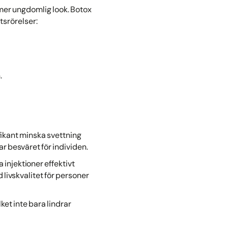
mer ungdomlig look. Botox
tsrörelser:
.
ifikant minska svettning
r besväret för individen.
njektioner effektivt
 livskvalitet för personer
ket inte bara lindrar