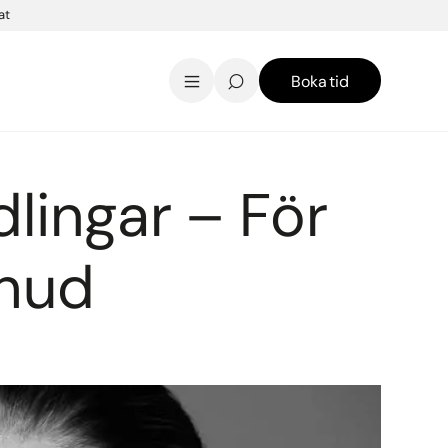
at
Boka tid
AK Skincare webbshop
Kontakt
English
ingar – För
 hud