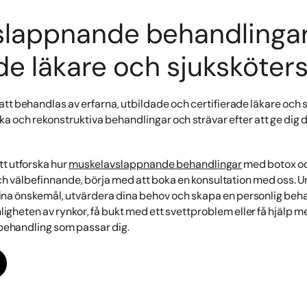
slappnande behandlingar
ade läkare och sjuksköter
tt behandlas av erfarna, utbildade och certifierade läkare och s
ka och rekonstruktiva behandlingar och strävar efter att ge dig 
tt utforska hur
muskelavslappnande behandlingar
med botox oc
ch välbefinnande, börja med att boka en konsultation med oss. 
ina önskemål, utvärdera dina behov och skapa en personlig beha
ynligheten av rynkor, få bukt med ett svettproblem eller få hjäl
 behandling som passar dig.