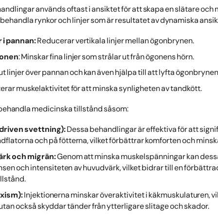
lingar används oftast i ansiktet för att skapa en slätare och 
att behandla rynkor och linjer som är resultatet av dynamiska ansik
i pannan:
Reducerar vertikala linjer mellan ögonbrynen.
gonen
: Minskar fina linjer som strålar ut från ögonens hörn.
t linjer över pannan och kan även hjälpa till att lyfta ögonbrynen
erar muskelaktivitet för att minska synligheten av tandkött.
 behandla medicinska tillstånd såsom:
driven svettning):
Dessa behandlingar är effektiva för att sign
dflatorna och på fötterna, vilket förbättrar komforten och minska
rk och migrän:
Genom att minska muskelspänningar kan dessa i
en och intensiteten av huvudvärk, vilket bidrar till en förbättrad
llstånd.
uxism):
Injektionerna minskar överaktivitet i käkmuskulaturen, vil
tan också skyddar tänder från ytterligare slitage och skador.