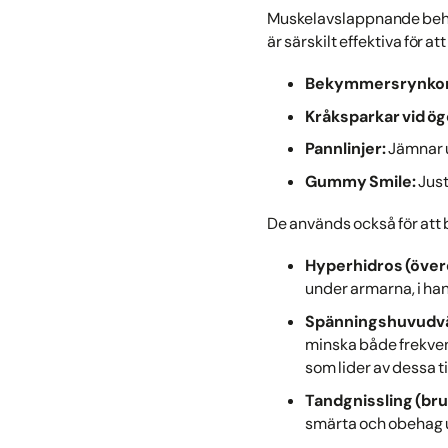
Muskelavslappnande behand
är särskilt effektiva för 
Bekymmersrynkor 
Kråksparkar vid ö
Pannlinjer:
Jämnar u
Gummy Smile:
Just
De används också för att
Hyperhidros (över
under armarna, i han
Spänningshuvudvä
minska både frekvens
som lider av dessa ti
Tandgnissling (br
smärta och obehag u