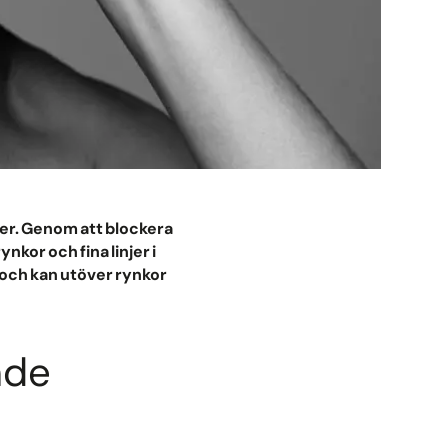
er. Genom att blockera
kor och fina linjer i
 och kan utöver rynkor
nde