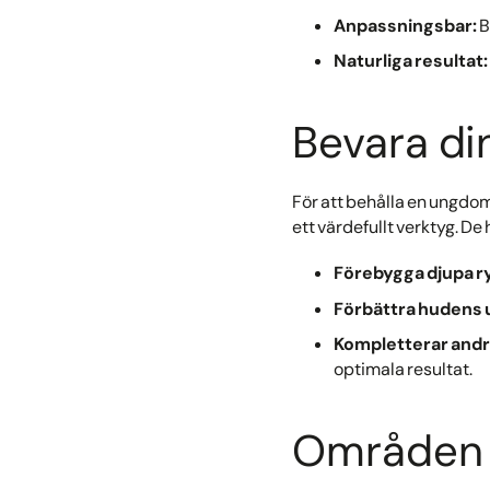
Anpassningsbar:
B
Naturliga resultat:
Bevara di
För att behålla en ungdo
ett värdefullt verktyg. De hj
Förebygga djupa r
Förbättra hudens
Kompletterar andr
optimala resultat.
Områden 