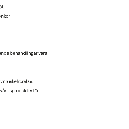
l.
ynkor.
nande behandlingar vara
v muskelrörelse.
dvårdsprodukter för