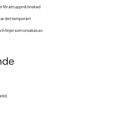
r för att uppnå önskad
ar det temporärt
h linjer som orsakas av
nde
stid.