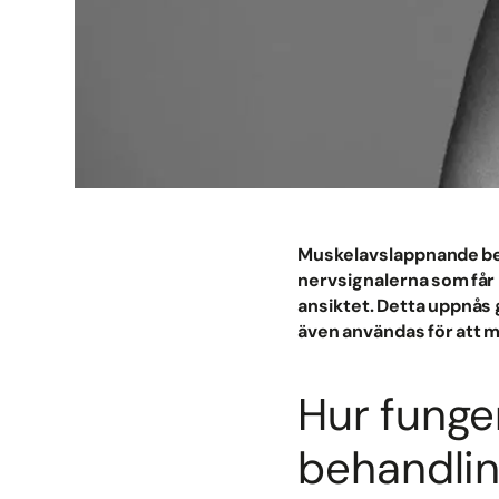
Muskelavslappnande beha
nervsignalerna som får m
ansiktet. Detta uppnås 
även användas för att 
Hur funge
behandli