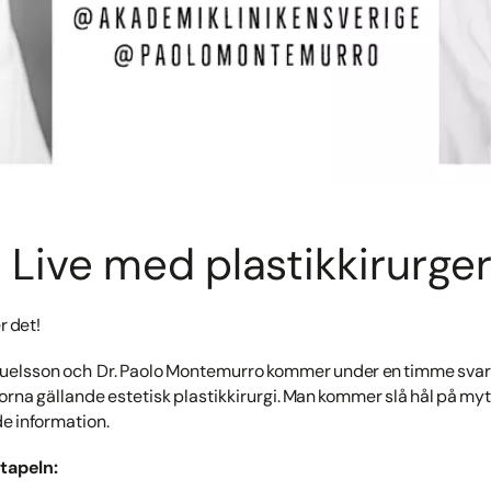
 Live med plastikkirurge
 det!
Samuelsson och Dr. Paolo Montemurro kommer under en timme svar
a gällande estetisk plastikkirurgi. Man kommer slå hål på myte
e information.
tapeln: