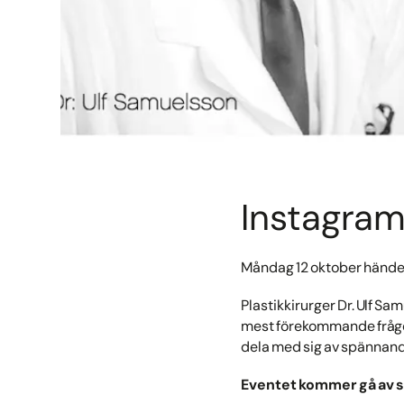
Instagram
Måndag 12 oktober händer
Plastikkirurger Dr. Ulf 
mest förekommande frågorn
dela med sig av spännand
Eventet kommer gå av s