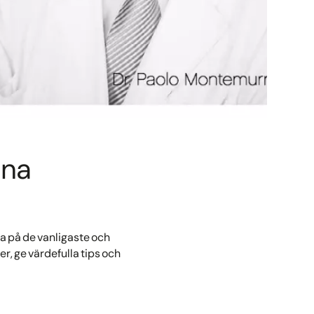
rna
a på de vanligaste och
r, ge värdefulla tips och