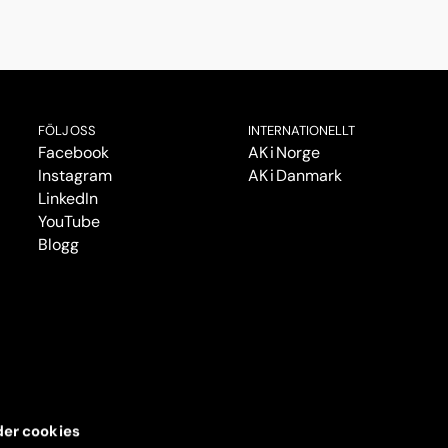
FÖLJ OSS
INTERNATIONELLT
Facebook
AK i Norge
Instagram
AK i Danmark
LinkedIn
YouTube
Blogg
er cookies