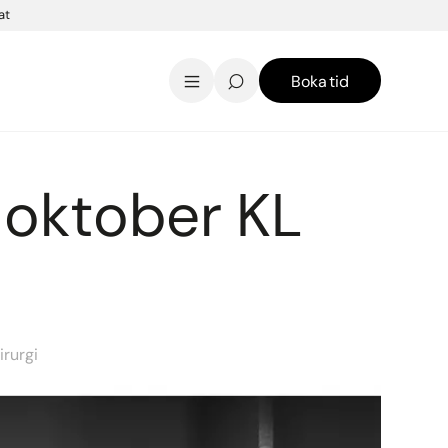
at
Boka tid
AK Skincare webbshop
Kontakt
English
2 oktober KL
irurgi