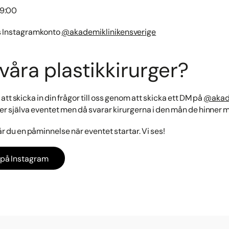
19:00
s Instagramkonto
@akademiklinikensverige
l våra plastikkirurger?
att skicka in din frågor till oss genom att skicka ett DM på
@akade
der själva eventet men då svarar kirurgerna i den mån de hinner 
år du en påminnelse när eventet startar. Vi ses!
 på Instagram