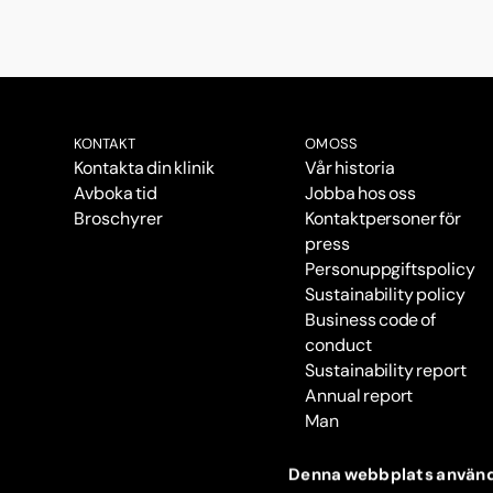
KONTAKT
OM OSS
Kontakta din klinik
Vår historia
Avboka tid
Jobba hos oss
Broschyrer
Kontaktpersoner för
press
Personuppgiftspolicy
Sustainability policy
Business code of
conduct
Sustainability report
Annual report
Man
Denna webbplats använd