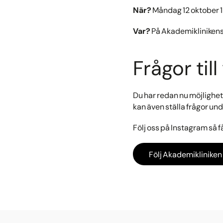
När?
Måndag 12 oktober 
Var?
På Akademikliniken
Frågor til
Du har redan nu möjlighet 
kan även ställa frågor un
Följ oss på Instagram så f
Följ Akademikliniken