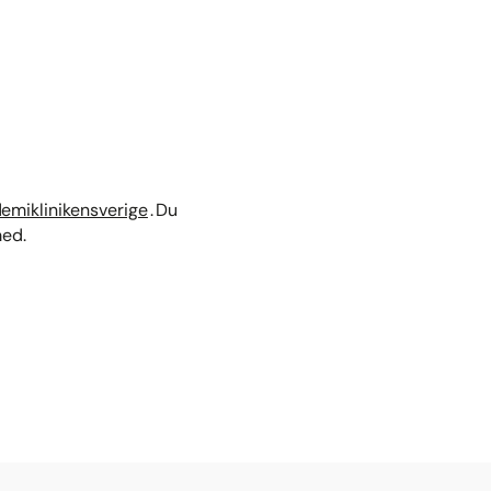
miklinikensverige
. Du
med.