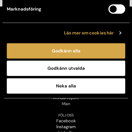
Marknadsföring
KONTAKT
Kontakta din klinik
Läs mer om cookies här
Avboka tid
Broschyrer
Godkänn alla
OM OSS
Vår historia
Jobba hos oss
Godkänn utvalda
Kontaktpersoner för press
Personuppgiftspolicy
Sustainability policy
Neka alla
Business code of conduct
Sustainability report
Annual report
Man
FÖLJ OSS
Facebook
Instagram