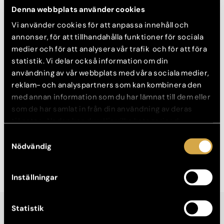
Denna webbplats använder cookies
hud, varje laserpunkt eliminerar gamla pigmenterade hudceller
från ytan men når också djupt ner i huden. Där stimulerar
Vi använder cookies för att anpassa innehåll och
Fraxellasern till nybildning av kollagen och ökad elasticitet
annonser, för att tillhandahålla funktioner för sociala
vilket resulterar i bl. a. huduppstramning.
medier och för att analysera vår trafik och för att föra
Denna kvinna, 68 år, upplevde hennes hals som ett
statistik. Vi delar också information om din
problemområde och ville reducera sina ålderstecken.
användning av vår webbplats med våra sociala medier,
reklam- och analyspartners som kan kombinera den
Vår hudterapeut Patricia berättar:
med annan information som du har lämnat till dem eller
– Den här patienten har gjort fyra behandlingar med Fraxel.
Hon störde sig på fläckar och ett åldrat utseende. Hon hade vid
som de har samlat in från din användning av deras
sista fotograferingstillfället upplevt stor skillnad i hudkvalitet
tjänster. Nedan kan du välja vilka kategorier du
och föryngring särskilt på halsen. Mellan före- och
samtycker till och under ”Visa detaljer” hittar du även
Samtyckesval
efterbilderna har hon genomgått 3 behandlingar.
mer information om hur varje kategori används.
Nödvändig
Inställningar
Statistik