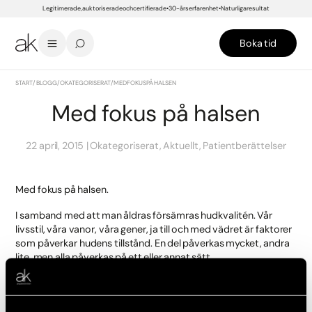
Legitimerade, auktoriserade och certifierade
30-års erfarenhet
Naturliga resultat
Boka tid
START
/
BLOGG
/
OKATEGORISERAT
/
MED FOKUS PÅ HALSEN
Med fokus på halsen
22 april, 2015
Okategoriserat, Aktuellt, Patientberättelser
Med fokus på halsen.
I samband med att man åldras försämras hudkvalitén. Vår
livsstil, våra vanor, våra gener, ja till och med vädret är faktorer
som påverkar hudens tillstånd. En del påverkas mycket, andra
lite, men alla påverkas på ett eller annat sätt.
Fraxellaser är en effektiv behandling mot att reducera
åldertecken, solskador och acneärr. Det går ut på att den ger en
miljon mikroskopiska behandlingspunkter omgivna av orörd