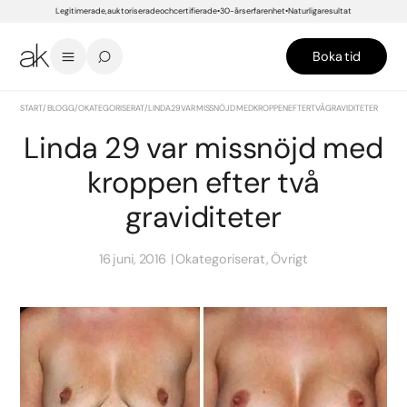
Legitimerade, auktoriserade och certifierade
30-års erfarenhet
Naturliga resultat
Boka tid
START
/
BLOGG
/
OKATEGORISERAT
/
LINDA 29 VAR MISSNÖJD MED KROPPEN EFTER TVÅ GRAVIDITETER
Linda 29 var missnöjd med
kroppen efter två
graviditeter
16 juni, 2016
Okategoriserat, Övrigt