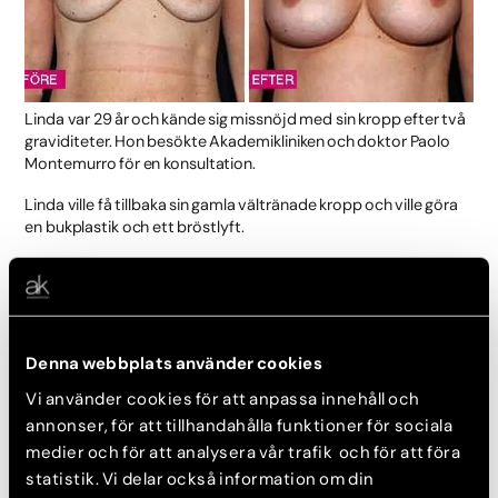
Linda var 29 år och kände sig missnöjd med sin kropp efter två
graviditeter. Hon besökte Akademikliniken och doktor Paolo
Montemurro för en konsultation.
Linda ville få tillbaka sin gamla vältränade kropp och ville göra
en bukplastik och ett bröstlyft.
— Linda var absolut inte en stor tjej, men efter två graviditeter
hade allt sjunkit ner. Brösten hade blivit hängiga och magen
hade mycket lös hud, säger doktor Paolo Montemurro.
Lindas bröst hade tappat volym efter amningen, därför
Denna webbplats använder cookies
började Paolo med att göra en helt vanlig bröstförstoring.
Vi använder cookies för att anpassa innehåll och
— För att välja ett implantat som passade Linda bra så gjorde
annonser, för att tillhandahålla funktioner för sociala
vi en 3D-simulering för att Linda skulle kunna se slutresultatet.
medier och för att analysera vår trafik och för att föra
Resultatet som man får fram då ligger mycket nära
statistik. Vi delar också information om din
verkligheten, något både jag och patienter tycker är helt