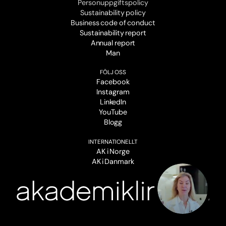
Personuppgiftspolicy
Sustainability policy
Business code of conduct
Sustainability report
Annual report
Man
FÖLJ OSS
Facebook
Instagram
LinkedIn
YouTube
Blogg
INTERNATIONELLT
AK i Norge
AK i Danmark