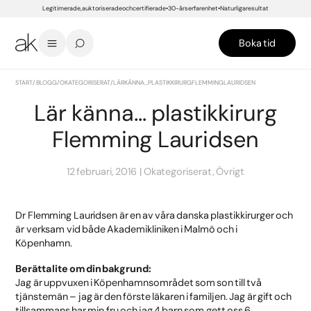
Legitimerade, auktoriserade och certifierade
30-års erfarenhet
Naturliga resultat
Boka tid
START
/
BLOGG
/
OKATEGORISERAT
/
LÄR KÄNNA… PLASTIKKIRURG FLEMMING LAURIDSEN
Lär känna… plastikkirurg
Flemming Lauridsen
12 februari, 2016
Okategoriserat, Övrigt
Dr Flemming Lauridsen är en av våra danska plastikkirurger och
är verksam vid både Akademikliniken i Malmö och i
Köpenhamn.
Berätta lite om din bakgrund:
Jag är uppvuxen i Köpenhamnsområdet som son till två
tjänstemän – jag är den förste läkaren i familjen. Jag är gift och
tillsammans har min fru och jag 4 barn som gett oss 6