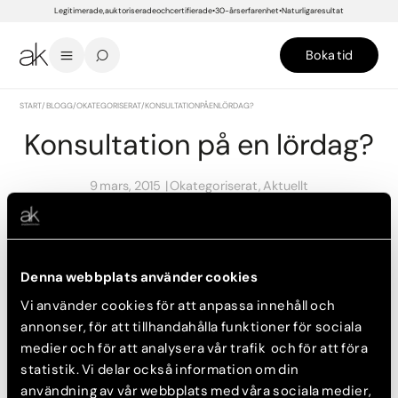
Legitimerade, auktoriserade och certifierade
30-års erfarenhet
Naturliga resultat
Boka tid
START
/
BLOGG
/
OKATEGORISERAT
/
KONSULTATION PÅ EN LÖRDAG?
Konsultation på en lördag?
9 mars, 2015
Okategoriserat, Aktuellt
Vi vet att det ibland kan vara svårt att få tiden att räcka till,
särskilt på vardagarna.
Denna webbplats använder cookies
För dig i Malmö ser vi nu till att du ska kunna träffa vår
plastikkirurg Dr Ulf Garpered på en lördag. Dr Garpered kommer
Vi använder cookies för att anpassa innehåll och
att kunna ta emot dig för konsultation en lördag i månaden och
annonser, för att tillhandahålla funktioner för sociala
tiderna går åt snabbt vill vi lova.
medier och för att analysera vår trafik och för att föra
Nästa bokningsbara lördag i Malmö är den 28/3 och det finns
statistik. Vi delar också information om din
ett fåtal konsultationstider kvar. Boka antingen via vår
användning av vår webbplats med våra sociala medier,