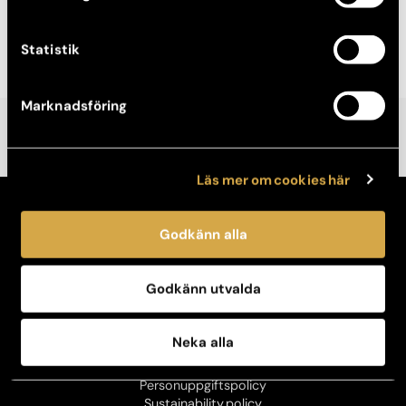
livsresa som människa, musiker och som nyfiken yrkesman.
Statistik
Marknadsföring
Läs mer om cookies här
KONTAKT
Godkänn alla
Kontakta din klinik
Avboka tid
Broschyrer
Godkänn utvalda
OM OSS
Vår historia
Neka alla
Jobba hos oss
Kontaktpersoner för press
Personuppgiftspolicy
Sustainability policy