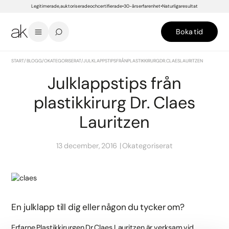
Legitimerade, auktoriserade och certifierade
30-års erfarenhet
Naturliga resultat
Boka tid
START
/
BLOGG
/
OKATEGORISERAT
/
JULKLAPPSTIPS FRÅN PLASTIKKIRURG DR. CLAES LAURITZEN
Julklappstips från
plastikkirurg Dr. Claes
Lauritzen
13 december, 2016
Okategoriserat
En julklapp till dig eller någon du tycker om?
Erfarne Plastikkirurgen Dr Claes Lauritzen är verksam vid