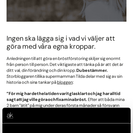
Ingen ska lägga sig i vad vi väljer att
göra med våra egna kroppar.
Anledningen till att göra en bröstförstoring skiljer sig enormt
från person till person. Det viktigaste att tänka på är att det är
ditt val, din förändring och din kropp.
Du bestämmer.
Storbloggaren tillika supermamman Tilda delar med sig av sin
historia och sina tankar på
bloggen
:
”För mig har det hela tiden varit glasklart och jag har alltid
sagt att jag ville göra och fixa mina bröst.
Efter att båda mina
2 barn ”ätit” på mig under deras första månader så försvann
allt. Helt och hållet! Tänkte kanske först vänta tills jag är helt klar
med barn men jag kunde inte hålla mig och sedan kan du ju
såklart få fler barn och amma igen, även med dom ¨nya¨
brösten!