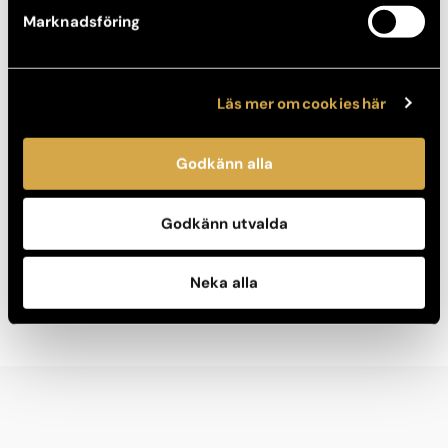
Marknadsföring
Läs mer om cookies här
Godkänn alla
Du kan läsa mer om Tilda på hennes blogg
här!
Lär mer om bröstförstoring ≥
Godkänn utvalda
Se Före-/Efter bilder på bröstförstoring ≥
Neka alla
Boka konsultation