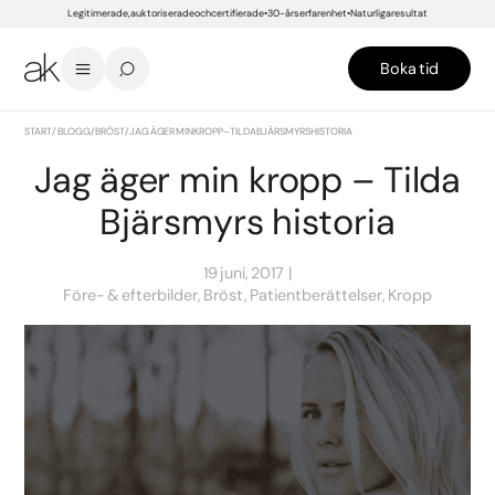
Legitimerade, auktoriserade och certifierade
30-års erfarenhet
Naturliga resultat
Boka tid
START
/
BLOGG
/
BRÖST
/
JAG ÄGER MIN KROPP – TILDA BJÄRSMYRS HISTORIA
Jag äger min kropp – Tilda
Bjärsmyrs historia
19 juni, 2017
Före- & efterbilder, Bröst, Patientberättelser, Kropp