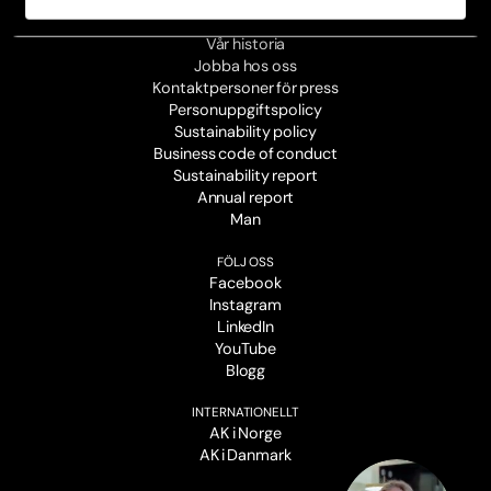
OM OSS
Vår historia
Jobba hos oss
Kontaktpersoner för press
Personuppgiftspolicy
Sustainability policy
Business code of conduct
Sustainability report
Annual report
Man
FÖLJ OSS
Facebook
Instagram
LinkedIn
YouTube
Blogg
INTERNATIONELLT
AK i Norge
AK i Danmark