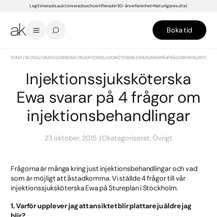
Legitimerade, auktoriserade och certifierade
30-års erfarenhet
Naturliga resultat
Boka tid
START
/
BLOGG
/
OKATEGORISERAT
/
INJEKTIONSSJUKSKÖTERSKA EWA SVARAR PÅ 4 FRÅGOR OM INJEKTION
Injektionssjuksköterska
Ewa svarar på 4 frågor om
injektionsbehandlingar
23 oktober, 2015
Okategoriserat, Övrigt
Frågorna är många kring just injektionsbehandlingar och vad
som är möjligt att åstadkomma. Vi ställde 4 frågor till vår
injektionssjuksköterska Ewa på Stureplan i Stockholm.
1. Varför upplever jag att ansiktet blir plattare ju äldre jag
blir?