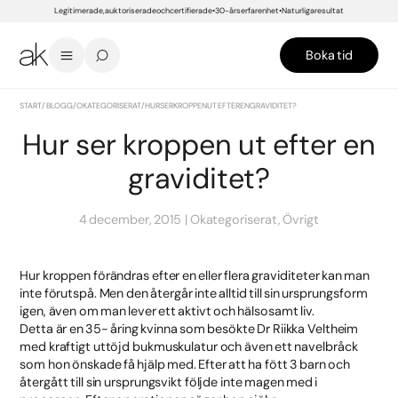
Legitimerade, auktoriserade och certifierade
30-års erfarenhet
Naturliga resultat
Boka tid
START
/
BLOGG
/
OKATEGORISERAT
/
HUR SER KROPPEN UT EFTER EN GRAVIDITET?
Hur ser kroppen ut efter en
graviditet?
4 december, 2015
Okategoriserat, Övrigt
Hur kroppen förändras efter en eller flera graviditeter kan man
inte förutspå. Men den återgår inte alltid till sin ursprungsform
igen, även om man lever ett aktivt och hälsosamt liv.
Detta är en 35- åring kvinna som besökte Dr Riikka Veltheim
med kraftigt uttöjd bukmuskulatur och även ett navelbråck
som hon önskade få hjälp med. Efter att ha fött 3 barn och
återgått till sin ursprungsvikt följde inte magen med i