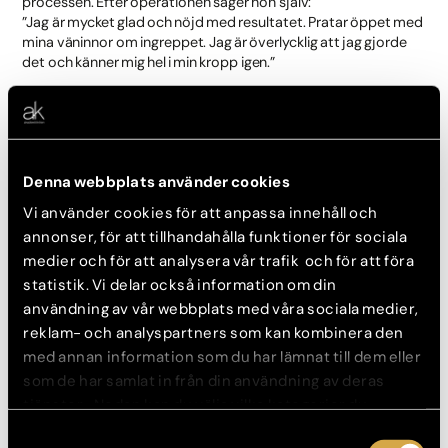
processen. Efter operationen säger hon själv:
”Jag är mycket glad och nöjd med resultatet. Pratar öppet med
mina väninnor om ingreppet. Jag är överlycklig att jag gjorde
det och känner mig hel i min kropp igen.”
Läs mer om bukplastik här >
Denna webbplats använder cookies
Vi använder cookies för att anpassa innehåll och
annonser, för att tillhandahålla funktioner för sociala
medier och för att analysera vår trafik och för att föra
statistik. Vi delar också information om din
användning av vår webbplats med våra sociala medier,
reklam- och analyspartners som kan kombinera den
med annan information som du har lämnat till dem eller
som de har samlat in från din användning av deras
Hudöverskott efter graviditet eller
tjänster. Nedan kan du välja vilka kategorier du
samtycker till och under ”Visa detaljer” hittar du även
viktnedgång?
Samtyckesval