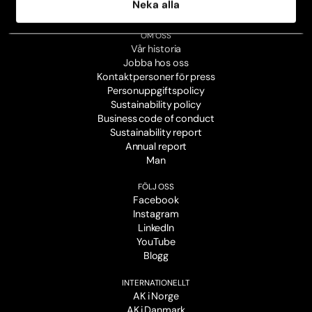
Neka alla
Broschyrer
OM OSS
Vår historia
Jobba hos oss
Kontaktpersoner för press
Personuppgiftspolicy
Sustainability policy
Business code of conduct
Sustainability report
Annual report
Man
FÖLJ OSS
Facebook
Instagram
LinkedIn
YouTube
Blogg
INTERNATIONELLT
AK i Norge
AK i Danmark