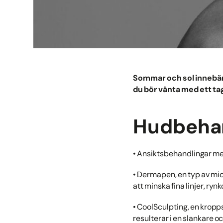
Sommar och sol innebär 
du bör vänta med ett tag.
Hudbehan
• Ansiktsbehandlingar med
• Dermapen, en typ av mic
att minska fina linjer, ryn
• CoolSculpting, en kropps
resulterar i en slankare 