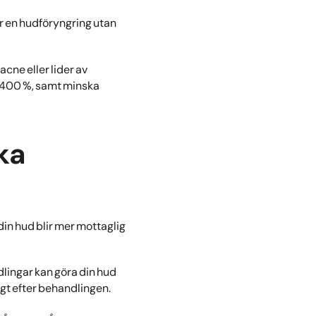
er en hudföryngring utan
cne eller lider av
l 400 %, samt minska
ka
din hud blir mer mottaglig
dlingar kan göra din hud
igt efter behandlingen.