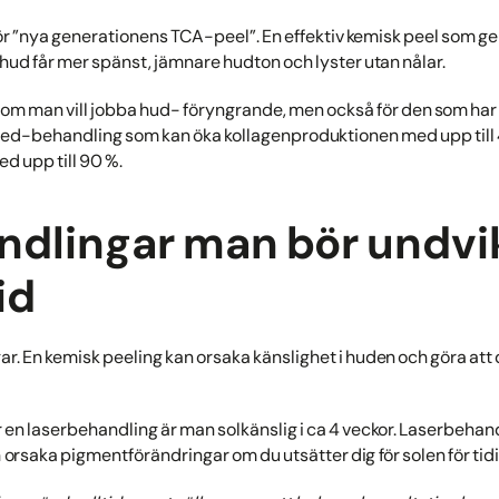
för ”nya generationens TCA-peel”. En effektiv kemisk peel som g
 hud får mer spänst, jämnare hudton och lyster utan nålar.
t om man vill jobba hud- föryngrande, men också för den som har a
 led-behandling som kan öka kollagenproduktionen med upp til
d upp till 90 %.
dlingar man bör undvi
id
r. En kemisk peeling kan orsaka känslighet i huden och göra att 
r en laserbehandling är man solkänslig i ca 4 veckor. Laserbehan
h orsaka pigmentförändringar om du utsätter dig för solen för tid