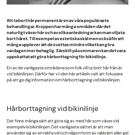
Att ta bort hår permanent är en av våra populäraste
behandlingar. Kroppen har många områden där det
naturligt växer hår och av olika anledningar kan man vilja ta
bort håret. Till exempel av estetiska skäl men också för att
många upplever att de svettas mindre vilket kan göra
vardagen mer behaglig. Särskilt på sommaren kan det vara
uppskattat att göra hårborttagning för bikinilinje.
En av de vanligaste områdena som folk vill ta bort hår från är
vid bikinilinjen. Därför har vi i den här artikeln valt att fokusera
på att ge dig information om hårborttagning vid bikinilinjen.
Hårborttagning vid bikinilinje
Det finns många sätt att göra sig av med hår som växer vid
exempelvis bikinilinjen. Det vanligaste sättet är att man
använder sig av en rakhyvel och någon form av rakkräm eller gel