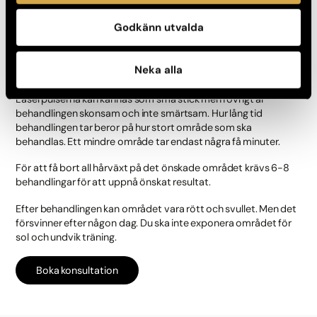
Så går behandlingen till
Godkänn utvalda
Laserbehandlingen känns inte, men pulserna från lasern kan
sticka till något. Det är olika hur lång tid behandlingen tar
beroende på hur stort området är. Mindre områden tar bara en
Neka alla
kort stund.
Laserpulserna kan kännas som små stick men i övrigt är
behandlingen skonsam och inte smärtsam. Hur lång tid
behandlingen tar beror på hur stort område som ska
behandlas. Ett mindre område tar endast några få minuter.
För att få bort all hårväxt på det önskade området krävs 6-8
behandlingar för att uppnå önskat resultat.
Efter behandlingen kan området vara rött och svullet. Men det
försvinner efter någon dag. Du ska inte exponera området för
sol och undvik träning.
Boka konsultation