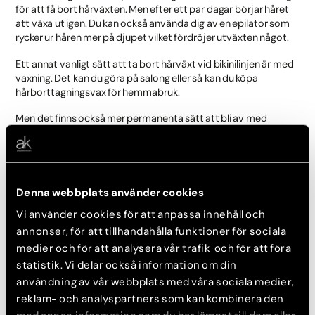
för att få bort hårväxten. Men efter ett par dagar börjar håret
att växa ut igen. Du kan också använda dig av en epilator som
rycker ur håren mer på djupet vilket fördröjer utväxten något.
Ett annat vanligt sätt att ta bort hårväxt vid bikinilinjen är med
vaxning. Det kan du göra på salong eller så kan du köpa
hårborttagningsvax för hemmabruk.
Men det finns också mer permanenta sätt att bli av med
hårväxt genom exempelvis laserbehandling vilket vi erbjuder.
Nedan kan du läsa mer om det.
Denna webbplats använder cookies
Hårborttagning vid bikinilinjen med
Vi använder cookies för att anpassa innehåll och
laser
annonser, för att tillhandahålla funktioner för sociala
medier och för att analysera vår trafik och för att föra
IPL
laser är ett koncentrerat ljus som riktas mot det område
statistik. Vi delar också information om din
som ska behandlas. Vid laserbehandling använder man en
användning av vår webbplats med våra sociala medier,
laserteknik som omvandlar ljus till värme. Det gör att
reklam- och analyspartners som kan kombinera den
förändringar sker i hårsäckarna som gör att håret slutar växa.