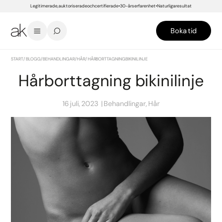
Legitimerade, auktoriserade och certifierade
30-års erfarenhet
Naturliga resultat
Boka tid
START
/
BLOGG
/
BEHANDLINGAR
/
HÅR
/
HÅRBORTTAGNING BIKINILINJE
Hårborttagning bikinilinje
16 juli, 2023
Behandlingar, Hår