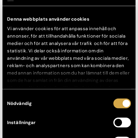
rynkor mellan ögonbrynen.
3. Muskelavslappnande medel för att reducera kråksparkar.
Denna webbplats använder cookies
4. Restylane fillers för att bygga upp volym i mellanansiktet
Vi använder cookies för att anpassa innehåll och
annonser, för att tillhandahålla funktioner för sociala
medier och för att analysera vår trafik och för att föra
Victorias kommentar efter behandlingen: ”Detta är nåt jag
statistik. Vi delar också information om din
aldrig gjort innan så hade inga förväntningar, men jag är lite
användning av vår webbplats med våra sociala medier,
modig så tyckte det skulle vara kul att pröva”
reklam- och analyspartners som kan kombinera den
med annan information som du har lämnat till dem eller
som de har samlat in från din användning av deras
Läs mer om fillers här
tjänster. Nedan kan du välja vilka kategorier du
samtycker till och under ”Visa detaljer” hittar du även
Samtyckesval
FÖRE BEHANDLINGEN
mer information om hur varje kategori används.
Nödvändig
Efter behandlingen
Före behandlingen
Efter behandlingen
Inställningar