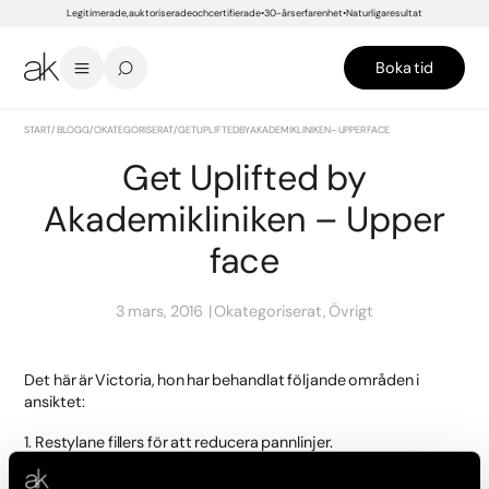
Legitimerade, auktoriserade och certifierade
30-års erfarenhet
Naturliga resultat
Boka tid
START
/
BLOGG
/
OKATEGORISERAT
/
GET UPLIFTED BY AKADEMIKLINIKEN – UPPER FACE
Get Uplifted by
Akademikliniken – Upper
face
3 mars, 2016
Okategoriserat, Övrigt
Det här är Victoria, hon har behandlat följande områden i
ansiktet:
1. Restylane fillers för att reducera pannlinjer.
2. Muskelavslappnande medel i argrynkan för att reducera